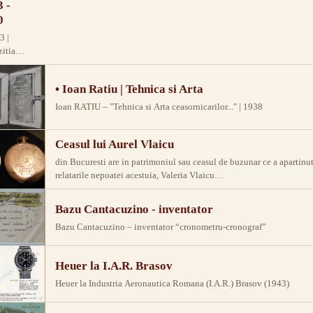
tria de
 -
arie si
0
rie in
3 |
esti
itia
izand pe
esala de
 sa
na. N.
lia cam
• Ioan Ratiu | Tehnica si Arta
ati
 drum de
e la
Ioan RATIU – "Tehnica si Arta ceasornicarilor..." | 1938
pravalie a
itia din
lui…
si este
Ceasul lui Aurel Vlaicu
s.
din Bucuresti are in patrimoniul sau ceasul de buzunar ce a apartinut 
relatarile nepoatei acestuia, Valeria Vlaicu…
Bazu Cantacuzino - inventator
Bazu Cantacuzino – inventator “cronometru-cronograf”
Heuer la I.A.R. Brasov
Heuer la Industria Aeronautica Romana (I.A.R.) Brasov (1943)