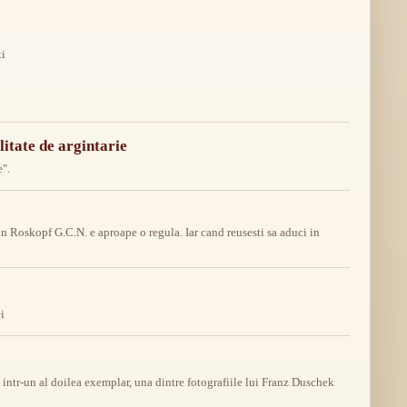
ti
alitate de argintarie
e".
 Roskopf G.C.N. e aproape o regula. Iar cand reusesti sa aduci in
i
ntr-un al doilea exemplar, una dintre fotografiile lui Franz Duschek