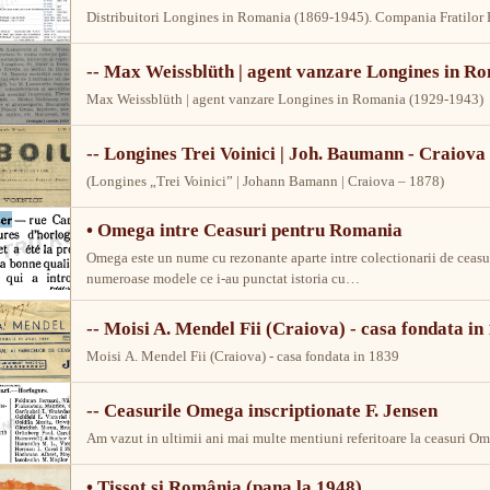
Distribuitori Longines in Romania (1869-1945). Compania Fratilor R
-- Max Weissblüth | agent vanzare Longines in R
Max Weissblüth | agent vanzare Longines in Romania (1929-1943)
-- Longines Trei Voinici | Joh. Baumann - Craiova 
(Longines „Trei Voinici” | Johann Bamann | Craiova – 1878)
• Omega intre Ceasuri pentru Romania
Omega este un nume cu rezonante aparte intre colectionarii de ceasur
numeroase modele ce i-au punctat istoria cu…
-- Moisi A. Mendel Fii (Craiova) - casa fondata in
Moisi A. Mendel Fii (Craiova) - casa fondata in 1839
-- Ceasurile Omega inscriptionate F. Jensen
Am vazut in ultimii ani mai multe mentiuni referitoare la ceasuri Ome
• Tissot și România (pana la 1948)