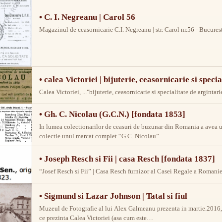
• C. I. Negreanu | Carol 56
Magazinul de ceasornicarie C.I. Negreanu | str. Carol nr.56 - Bucures
• calea Victoriei | bijuterie, ceasornicarie si speci
Calea Victoriei, ..."bijuterie, ceasornicarie si specialitate de argintari
• Gh. C. Nicolau (G.C.N.) [fondata 1853]
In lumea colectionarilor de ceasuri de buzunar din Romania a avea un
colectie unul marcat complet “G.C. Nicolau”
• Joseph Resch si Fii | casa Resch [fondata 1837]
“Josef Resch si Fii” | Casa Resch furnizor al Casei Regale a Romanie
• Sigmund si Lazar Johnson | Tatal si fiul
Muzeul de Fotografie al lui Alex Galmeanu prezenta in martie.2016, i
ce prezinta Calea Victoriei (asa cum este…