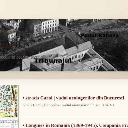
EGORIE
storii
rticole in aceasta sectiune.
• strada Carol | vadul orologerilor din Bucuresti
Strada Carol (Franceza) – vadul orologerilor in sec. XIX-XX
• Longines in Romania (1869-1945). Compania Frat