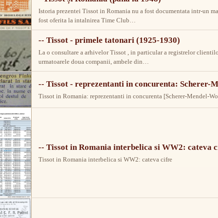
Istoria prezentei Tissot in Romania nu a fost documentata intr-un ma
fost oferita la intalnirea Time Club…
-- Tissot - primele tatonari (1925-1930)
La o consultare a arhivelor Tissot , in particular a registrelor clien
urmatoarele doua companii, ambele din…
-- Tissot - reprezentanti in concurenta: Schere
Tissot in Romania: reprezentanti in concurenta [Scherer-Mendel-W
-- Tissot in Romania interbelica si WW2: cateva c
Tissot in Romania interbelica si WW2: cateva cifre