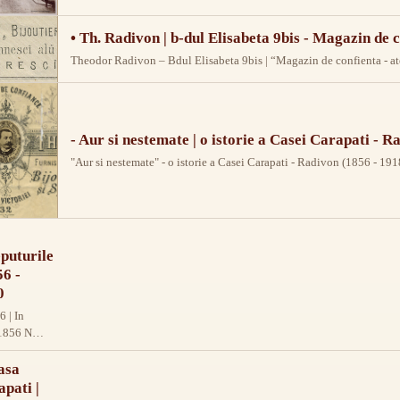
• Th. Radivon | b-dul Elisabeta 9bis - Magazin de 
Theodor Radivon – Bdul Elisabeta 9bis | “Magazin de confienta - ateli
- Aur si nestemate | o istorie a Casei Carapati - 
"Aur si nestemate" - o istorie a Casei Carapati - Radivon (1856 - 191
puturile
56 -
0
6 | In
1856 N.
ati
e
asa
tul si
pati |