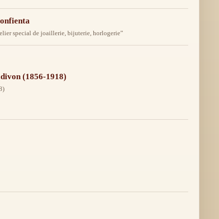
confienta
er special de joaillerie, bijuterie, horlogerie”
Radivon (1856-1918)
8)