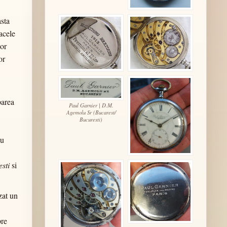
asta
 acele
lor
or
parea
Paul Garnier | D.M.
Agemolu Sr (Bucarest/
Bucuresti)
au
esti
si
zat un
pre