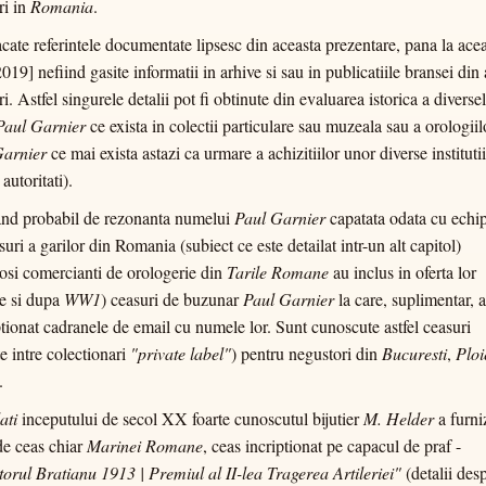
ri in
Romania
.
cate referintele documentate lipsesc din aceasta prezentare, pana la ace
2019] nefiind gasite informatii in arhive si sau in publicatiile bransei din
i. Astfel singurele detalii pot fi obtinute din evaluarea istorica a diverse
Paul Garnier
ce exista in colectii particulare sau muzeala sau a orologiil
Garnier
ce mai exista astazi ca urmare a achizitiilor unor diverse institutii
autoritati).
and probabil de rezonanta numelui
Paul Garnier
capatata odata cu echi
suri a garilor din Romania (subiect ce este detailat intr-un alt capitol)
si comercianti de orologerie din
Tarile Romane
au inclus in oferta lor
te si dupa
WW1
) ceasuri de buzunar
Paul Garnier
la care, suplimentar, 
ptionat cadranele de email cu numele lor. Sunt cunoscute astfel ceasuri
e intre colectionari
"private label"
) pentru negustori din
Bucuresti
,
Ploi
.
ati
inceputului de secol XX foarte cunoscutul bijutier
M. Helder
a furni
 de ceas chiar
Marinei Romane
, ceas incriptionat pe capacul de praf -
orul Bratianu 1913 | Premiul al II-lea Tragerea Artileriei"
(detalii des