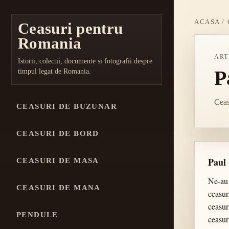
ACASA
/
Ceasuri pentru
Romania
ART
Istorii, colectii, documente si fotografii despre
P
timpul legat de Romania.
Ceas
CEASURI DE BUZUNAR
CEASURI DE BORD
Paul
CEASURI DE MASA
Ne-au 
CEASURI DE MANA
ceasur
ceasur
PENDULE
ceasur