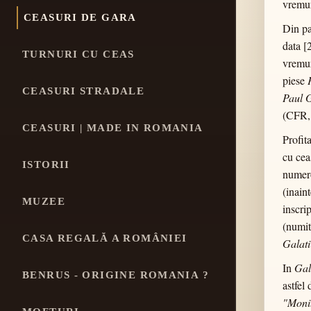
vremu
CEASURI DE GARA
Din pa
data [
TURNURI CU CEAS
vremur
piese
CEASURI STRADALE
Paul 
(CFR, 
CEASURI | MADE IN ROMANIA
Profit
cu cea
ISTORII
numero
(inain
MUZEE
inscri
(numit
CASA REGALĂ A ROMÂNIEI
Galati
In
Gal
BENRUS - ORIGINE ROMANIA ?
astfel
"Monit