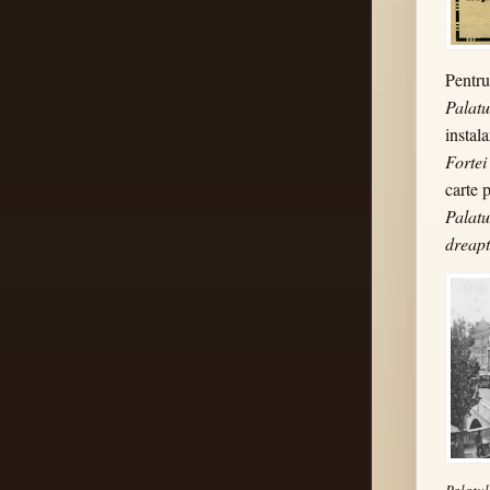
Pentru
Palatu
instal
Fortei
carte 
Palatu
dreapt
Palatul