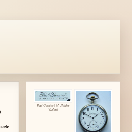
Paul Garnier | M. Helder
(Galati)
t
 acele