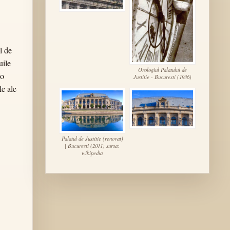
l de
uile
Orologiul Palatului de
-o
Justitie - Bucuresti (1936)
le ale
Palatul de Justitie (renovat)
| Bucuresti (2011) sursa:
wikipedia