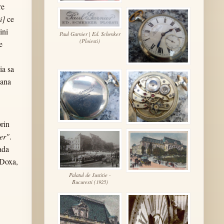
re
i]
ce
ini
Paul Garnier | Ed. Schenker
(Ploiesti)
e
ia sa
oana
rin
er"
.
rada
 Doxa,
Palatul de Justitie -
Bucuresti (1925)