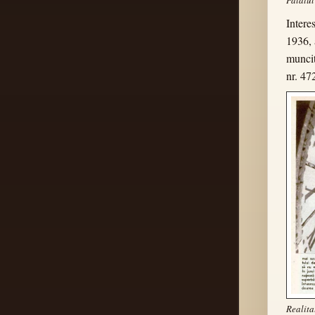
Intere
1936, 
muncit
nr. 47
Realita