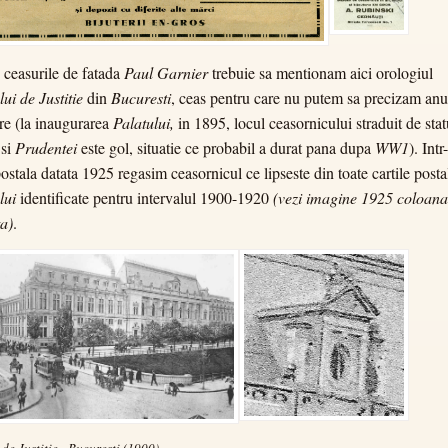
 ceasurile de fatada
Paul Garnier
trebuie sa mentionam aici orologiul
lui de Justitie
din
Bucuresti
, ceas pentru care nu putem sa precizam anu
are (la inaugurarea
Palatului,
in 1895, locul ceasornicului straduit de stat
si
Prudentei
este gol, situatie ce probabil a durat pana dupa
WW1
). Intr
postala datata 1925 regasim ceasornicul ce lipseste din toate cartile posta
lui
identificate pentru intervalul 1900-1920
(vezi imagine 1925 coloana
a)
.
 de Justitie - Bucuresti (1900)