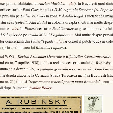
ceas prin amabilitatea lui
Adrian Marinica
-
aici
). In Bucuresti unul dint
orii ceasurilor
Paul Garnier
a fost
D.M. Agemolu Succesor [A. Popovic
ea pravalia pe
Calea Victoriei
in zona
Palatului Regal
. Puteti vedea imag
estui ceas
(colectia Alin Bada)
in coloana dreapta si citi mai multe despr
e nume -
aici
. In
Ploiesti
ceasurile
Paul Garnier
se gaseau in pravalia lui
d Schenker
de pe
strada Mihail Kogalniceanu
. Mai multe despre praval
altor comercianti din
Ploiesti
) gasiti -
aici
iar ceasul il puteti vedea in col
a (prin amabilitatea lui
Romulus Lupascu
).
unul WW2 -
Revista Asociatiei Generale a Bijutierilor-Ceasornicarilor
,
nd cu nr. 7 (aprilie.1938) publica reclama ceasornicarului
A. Rubinsky
p
nunta ca a devenit
"Reprezentanta generala a ceasornicelor Paul Garni
 isi derula afacerile la Cernauti (strada Turceasca nr. 1) si Bucuresti (st
na nr. 21) fiind si
"reprezentant general pentru toata Romania"
pentru
il dupa falimentul
fratilor Roller
.