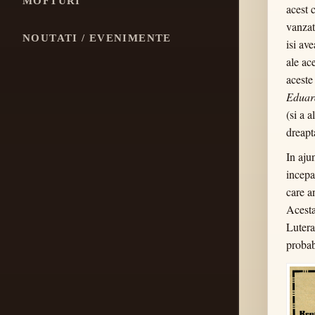
MOFTURI
acest 
vanzat
NOUTATI / EVENIMENTE
isi av
ale ac
acest
Eduar
(si a 
dreapt
In aj
incepa
care a
Acesta
Lutera
probab