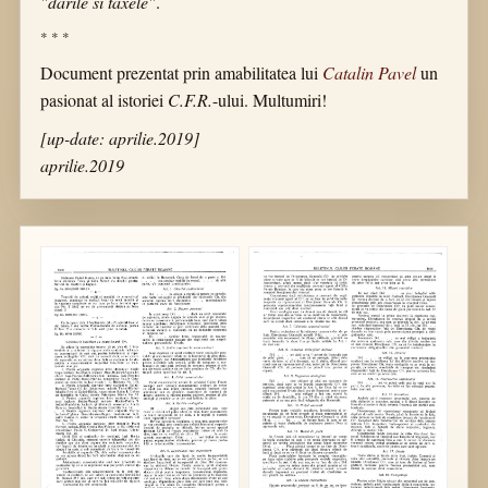
"darile si taxele"
.
* * *
Document prezentat prin amabilitatea lui
Catalin Pavel
un
pasionat al istoriei
C.F.R.
-ului. Multumiri!
[up-date: aprilie.2019]
aprilie.2019