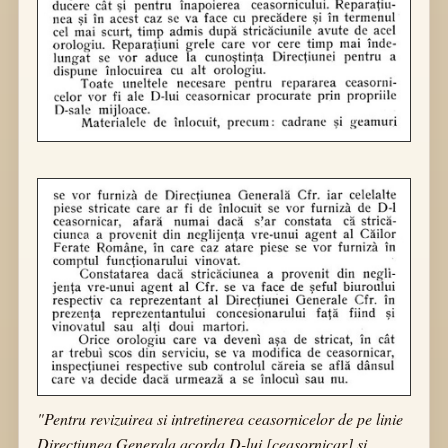
"Pentru revizuirea si intretinerea ceasornicelor de pe linie
Directiunea Generala acorda D-lui [ceasornicar] si