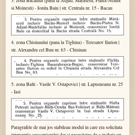
3. zona Bacaului (pana la Adjud, Marasesti, Piatra-Neamt
si Moinesti) - Ionita Baiu | str. Centrala nr. 15 - Bacau
4. zona Chisinaului (pana la Tighina) - Teresatov Ilarion |
str. Alexandru cel Bun nr. 63 - Chisinau
5. zona Balti - Vasile V. Ostapovici | str. Lapusneanu nr. 25
- Iasi
Paragrafele de mai jos stabileau modul in care era solicitata
interventia ceasorniarului dar si necesitatea de a incheia un