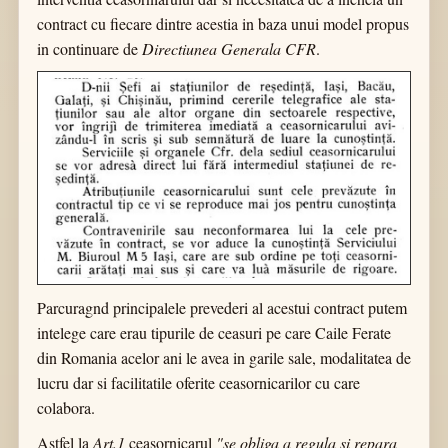
contract cu fiecare dintre acestia in baza unui model propus
in continuare de
Directiunea Generala CFR
.
Parcuragnd principalele prevederi al acestui contract putem
intelege care erau tipurile de ceasuri pe care Caile Ferate
din Romania acelor ani le avea in garile sale, modalitatea de
lucru dar si facilitatile oferite ceasornicarilor cu care
colabora.
Astfel la
Art.1
ceasornicarul
"se obliga a regula si repara