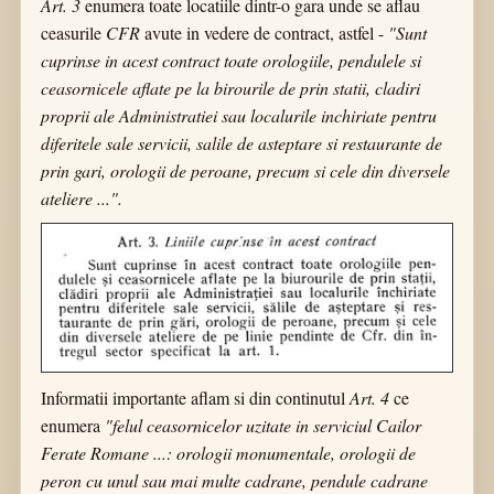
Art. 3
enumera toate locatiile dintr-o gara unde se aflau
ceasurile
CFR
avute in vedere de contract, astfel -
"Sunt
cuprinse in acest contract toate orologiile, pendulele si
ceasornicele aflate pe la birourile de prin statii, cladiri
proprii ale Administratiei sau localurile inchiriate pentru
diferitele sale servicii, salile de asteptare si restaurante de
prin gari, orologii de peroane, precum si cele din diversele
ateliere ...".
Informatii importante aflam si din continutul
Art. 4
ce
enumera
"felul ceasornicelor uzitate in serviciul Cailor
Ferate Romane ...: orologii monumentale, orologii de
peron cu unul sau mai multe cadrane, pendule cadrane