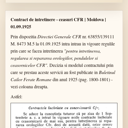
Contract de intretinere - ceasuri CFR | Moldova |
01.09.1925
Prin dispozitia
Directiei Generale CFR
nr. 63855/139111
M. 8473 M.5 la 01.09.1925 intra intrau in vigoare regulile
prin care se facea intretinerea
"pentru intretinerea,
regularea si repararea orologiilor, pendulelor si
ceasornicelor CFR".
Decizia si modelul contractului prin
care se prestau aceste servicii au fost publicate in
Buletinul
Cailor Ferate Romane
din anul 1925 (pag. 1800-1801) -
vezi coloana dreapta.
Astfel: