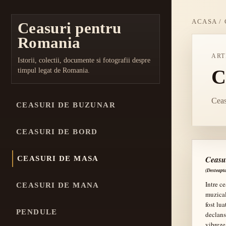
ACASA
/
Ceasuri pentru
Romania
ART
Istorii, colectii, documente si fotografii despre
C
timpul legat de Romania.
Ceas
CEASURI DE BUZUNAR
CEASURI DE BORD
Ceasu
CEASURI DE MASA
(Desteapt
Intre c
CEASURI DE MANA
muzical
fost lu
PENDULE
declans
vibreze,