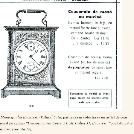
Municipiului Bucuresti (Palatul Sutu)
pastreaza in colectia sa un astfel de ceas
tionat pe cadran
“Ceasornicaria Coltei 31, str. Coltei 31, Bucuresti “
, de fabricatie
s (imagine atasta)
.