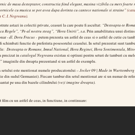
nic de masa desteptator, constructia fiind elegant, masina vizibila cu mers foarte 
rnicele cu musica se pot avea dupa dorinta cu cantece nationale si straine”
(cat
 C. I. Negreanu)
.
trate astazi in colectii private, ceasuri la care poate fi ascultat:
“Desteapta-te Roma
ca Regele”, “Pe-al nostru steag”, “Hora Unirii”, s.a.
Prin amabilitatea unui distins
onar -
dl. Doru Fracus -
putem prezenta un astfel de ceas si o astfel de cutie cu tamb
fi schimbati functie de preferinta posesorului ceasului. In setul prezentat sunt tambu
ile:
Desteapta-te Romane, Imnul National, Hora Reginei, Hora Sentimentala, Mit
 precizat in
catalogul Negreanu
existau si optiuni pentru seturi de tamburi cu mel
e” imaginile din dreapta prezentand si un astfel de exemplu.
a setului este mentionat numele producatorului –
Jocker 09 | Made in Wurttemberg
ie din sudul Germaniei). Fiecare tambur din setul mentionat are si un numar de refe
 santat pe una din bazele cilindrului
(vezi imagine dreapta).
t film cu un astfel de ceas, in functiune, in continuare: