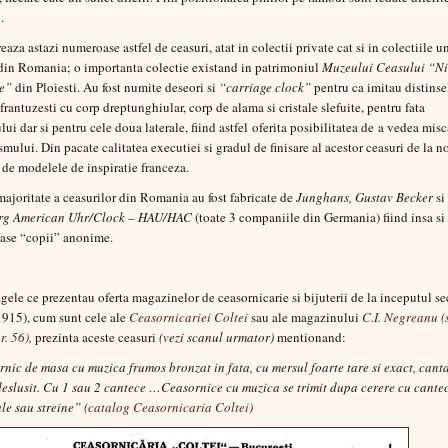
.
eaza astazi numeroase astfel de ceasuri, atat in colectii private cat si in colectiile u
in Romania; o importanta colectie existand in patrimoniul
Muzeului Ceasului “Ni
e”
din Ploiesti. Au fost numite deseori si
“carriage clock”
pentru ca imitau distinse
frantuzesti cu corp dreptunghiular, corp de alama si cristale slefuite, pentru fata
lui dar si pentru cele doua laterale, fiind astfel oferita posibilitatea de a vedea mis
mului. Din pacate calitatea executiei si gradul de finisare al acestor ceasuri de la no
 de modelele de inspiratie franceza.
ajoritate a ceasurilor din Romania au fost fabricate de
Junghans, Gustav Becker
si
g American Uhr/Clock – HAU/HAC
(toate 3 companiile din Germania) fiind insa si
ase “copii” anonime.
gele ce prezentau oferta magazinelor de ceasornicarie si bijuterii de la inceputul s
915), cum sunt cele ale
Ceasornicariei Coltei
sau ale magazinului
C.I. Negreanu (s
r. 56)
,
prezinta aceste ceasuri
(vezi scanul urmator)
mentionand:
nic de masa cu muzica frumos bronzat in fata, cu mersul foarte tare si exact, cant
deslusit. Cu 1 sau 2 cantece …Ceasornice cu muzica se trimit dupa cerere cu cante
le sau streine”
(catalog Ceasornicaria Coltei)