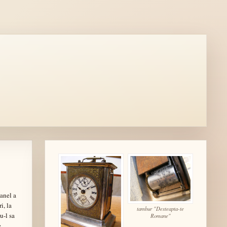
anel a
i, la
tambur "Desteapta-te
u-l sa
Romane"
e