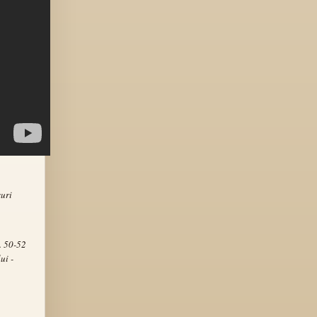
uri
. 50-52
ui -