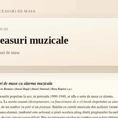
CEASURI DE MASA
ICOL
easuri muzicale
uri de masa
ri de masa cu alarma muzicala
a-te Romane | Imnul Regal | Imnul National | Hora Reginei s.a.)
easurile populare la noi, in perioada 1900-1940, se afla o serie de masa cu alarma,
a. La aceste ceasuri
(desteptatoare, cu functionare de o zi)
locul clopotului cu cioc
at de un
tambur
cu
pini
si un
pieptan
. Similar cu cutiile muzicale din aceleasi vremur
area alarmei, tamburul este actionat si pinii acestuia ating dintii pieptanului facand
 fiecare cate un sunet diferit. Prin pozitionarea pinilor pe tambur sunt redate diferit