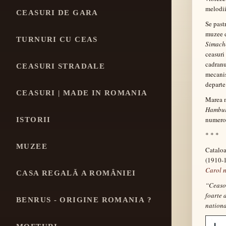
melodii
CEASURI DE GARA
Se pastr
muzee d
TURNURI CU CEAS
Simach
ceasuri 
cadranu
CEASURI STRADALE
mecanis
departe
CEASURI | MADE IN ROMANIA
Marea m
Hambur
numero
ISTORII
* * *
MUZEE
Cataloa
(1910-1
Carol n
CASA REGALĂ A ROMÂNIEI
“Ceasor
foarte 
BENRUS - ORIGINE ROMANIA ?
nationa