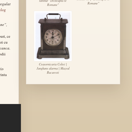
tambur "Desteapta-te
Romane"
regulat
Romane"
alog
ne”,
uri, ce
ri cu
ocanca.
odii
Ceasornicaria Coltei |
(o
Junghans alarma | Muzeul
Bucuresti
rinta