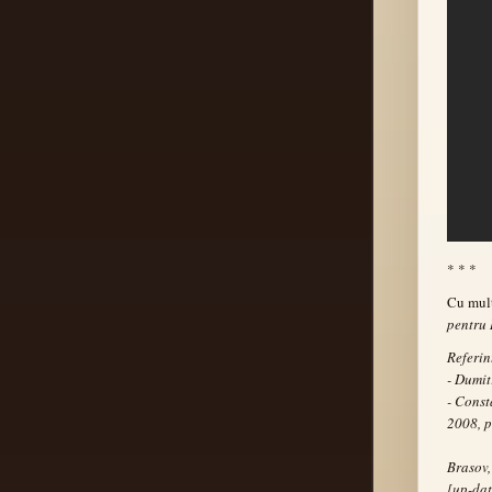
* * *
Cu mul
pentru
Referin
- Dumit
- Const
2008, p
Brasov
[up-dat