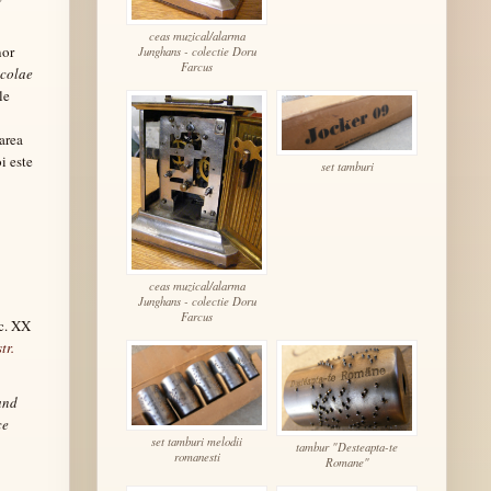
ceas muzical/alarma
nor
Junghans - colectie Doru
Farcus
colae
le
carea
i este
set tamburi
ceas muzical/alarma
Junghans - colectie Doru
Farcus
ec. XX
tr.
and
ce
set tamburi melodii
tambur "Desteapta-te
romanesti
Romane"