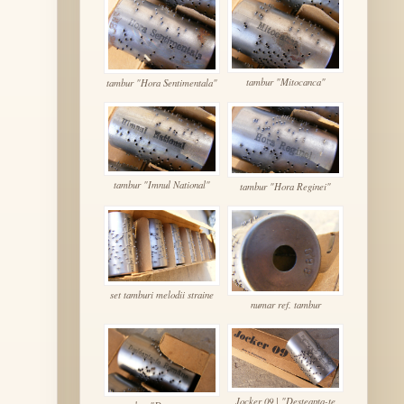
tambur "Mitocanca"
tambur "Hora Sentimentala"
tambur "Imnul National"
tambur "Hora Reginei"
set tamburi melodii straine
numar ref. tambur
Jocker 09 | "Desteapta-te