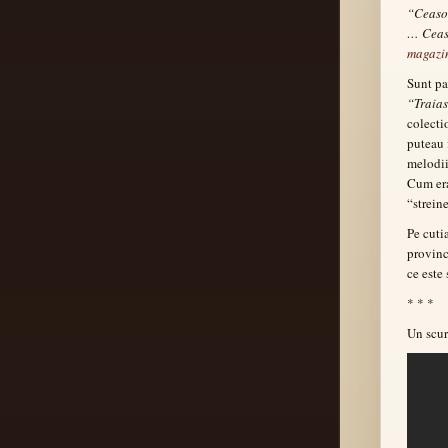
“Ceasor
… Ceaso
magazin
Sunt pas
“Traias
colecti
puteau 
melodi
Cum era
“strein
Pe cuti
provinc
ce este
* * *
Un scur