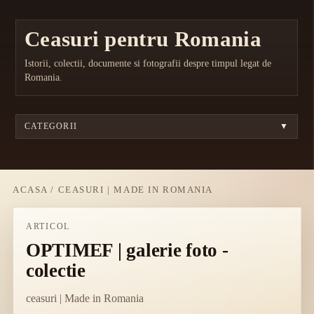
Ceasuri pentru Romania
Istorii, colectii, documente si fotografii despre timpul legat de
Romania.
CATEGORII
▼
ACASA
/
CEASURI | MADE IN ROMANIA
ARTICOL
OPTIMEF | galerie foto -
colectie
ceasuri | Made in Romania