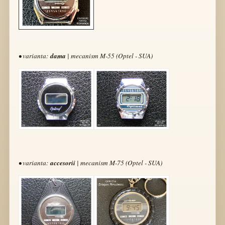
• varianta:
dama
| mecanism M-55 (Optel - SUA)
• varianta:
accesorii
| mecanism M-75 (Optel - SUA)