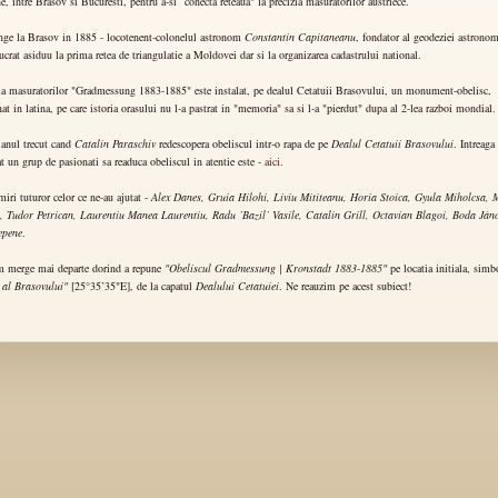
e, intre Brasov si Bucuresti, pentru a-si “conecta reteaua" la precizia masuratorilor austriece.
unge la Brasov in 1885 - locotenent-colonelul astronom
Constantin Capitaneanu
, fondator al geodeziei astronom
lucrat asiduu la prima retea de triangulatie a Moldovei dar si la organizarea cadastrului national.
a masuratorilor "Gradmessung 1883-1885" este instalat, pe dealul Cetatuii Brasovului, un monument-obelisc,
nat in latina, pe care istoria orasului nu l-a pastrat in "memoria" sa si l-a "pierdut" dupa al 2-lea razboi mondial.
 anul trecut cand
Catalin Paraschiv
redescopera obeliscul intr-o rapa de pe
Dealul Cetatuii Brasovului
. Intreaga
t un grup de pasionati sa readuca obeliscul in atentie este -
aici
.
ri tuturor celor ce ne-au ajutat -
Alex Danes, Gruia Hilohi, Liviu Mititeanu,
Horia Stoica
, Gyula Miholcsa,
i,
Tudor Petrican
, Laurentiu
Manea Laurentiu
, Radu ’Bazil’ Vasile, Catalin Grill,
Octavian Blagoi
,
Boda Ján
epene
.
merge mai departe dorind a repune
"Obeliscul Gradmessung | Kronstadt 1883-1885"
pe locatia initiala, simb
 al Brasovului"
[25°35’35"E], de la capatul
Dealului Cetatuiei
. Ne reauzim pe acest subiect!