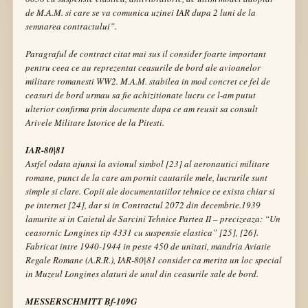
de M.A.M. si care se va comunica uzinei IAR dupa 2 luni de la
semnarea contractului”.
Paragraful de contract citat mai sus il consider foarte important
pentru ceea ce au reprezentat ceasurile de bord ale avioanelor
militare romanesti WW2. M.A.M. stabilea in mod concret ce fel de
ceasuri de bord urmau sa fie achizitionate lucru ce l-am putut
ulterior confirma prin documente dupa ce am reusit sa consult
Arivele Militare Istorice
de la
Pitesti
.
IAR-80|81
Astfel odata ajunsi la avionul simbol [23] al aeronautici militare
romane, punct de la care am pornit cautarile mele, lucrurile sunt
simple si clare. Copii ale documentatiilor tehnice ce exista chiar si
pe internet [24], dar si in
Contractul 2072 din decembrie.1939
lamurite si in
Caietul de Sarcini Tehnice Partea II –
precizeaza:
“Un
ceasornic Longines tip 4331 cu suspensie elastica”
[25], [26].
Fabricat intre 1940-1944 in peste 450 de unitati, mandria Aviatie
Regale Romane (A.R.R.), IAR-80|81 consider ca merita un loc special
in
Muzeul Longines
alaturi de unul din ceasurile sale de bord.
MESSERSCHMITT Bf-109G