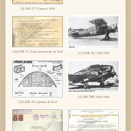
[8] IAR-37 | Contract 1936
[10] IAR-37 | Lista instrumente de bord
[11] IAR-38 | 1938-1939
[13] SM-79B (1938-1944)
[12] IAR-38 | Aparate de bord