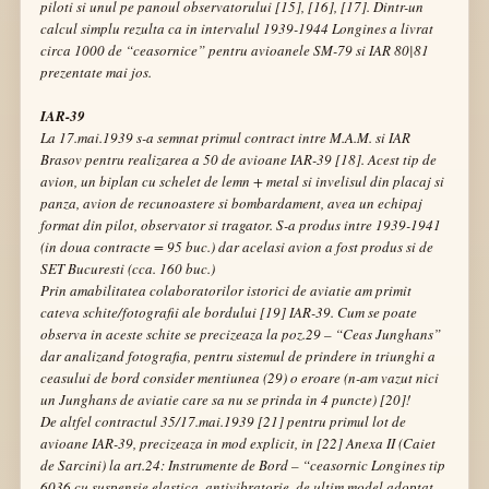
piloti si unul pe panoul observatorului [15], [16], [17]. Dintr-un
calcul simplu rezulta ca in intervalul 1939-1944 Longines a livrat
circa 1000 de “ceasornice” pentru avioanele SM-79 si IAR 80|81
prezentate mai jos.
IAR-39
La 17.mai.1939 s-a semnat primul contract intre M.A.M. si IAR
Brasov pentru realizarea a 50 de avioane IAR-39 [18]. Acest tip de
avion, un biplan cu schelet de lemn + metal si invelisul din placaj si
panza, avion de recunoastere si bombardament, avea un echipaj
format din pilot, observator si tragator. S-a produs intre 1939-1941
(in doua contracte = 95 buc.) dar acelasi avion a fost produs si de
SET Bucuresti (cca. 160 buc.)
Prin amabilitatea colaboratorilor istorici de aviatie am primit
cateva schite/fotografii ale bordului [19] IAR-39. Cum se poate
observa in aceste schite se precizeaza la
poz.29 – “Ceas Junghans”
dar analizand fotografia, pentru sistemul de prindere in triunghi a
ceasului de bord consider mentiunea
(29)
o eroare
(n-am vazut nici
un Junghans de aviatie care sa nu se prinda in 4 puncte)
[20]!
De altfel contractul 35/17.mai.1939 [21] pentru primul lot de
avioane IAR-39, precizeaza in mod explicit, in [22]
Anexa II (Caiet
de Sarcini) la art.24: Instrumente de Bord – “ceasornic Longines tip
6036 cu suspensie elastica, antivibratorie, de ultim model adoptat