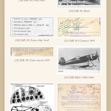
[18] IAR-39 (1938-1941)
[19] IAR-39 | Bord
[20] IAR-39 | Lista echip. bord
[21] IAR-39 | Contract 1939
[22] IAR-39 | Caiet sarcini 1939
[23] IAR-80|81 (1940-1944)