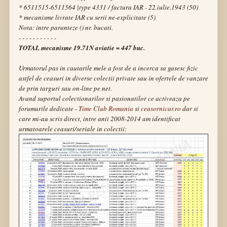
* 6511515-6511564 |type 4331 / factura IAR - 22.iulie.1943 (50)
* mecanisme livrate IAR cu serii ne-explicitate (5)
Nota: intre paranteze () nr. bucati.
- - - - - - - - - - -
TOTAL mecanisme 19.71N aviatie = 447 buc.
Urmatorul pas in cautarile mele a fost de a incerca sa gasesc fizic
astfel de ceasuri in diverse colectii private sau in ofertele de vanzare
de prin targuri sau on-line pe net.
Avand suportul colectionarilor si pasionatilor ce activeaza pe
forumurile dedicate -
Time Club Romania
si
ceasornicar.ro
dar si
care mi-au scris direct, intre anii 2008-2014 am identificat
urmatoarele ceasuri/seriale in colectii: