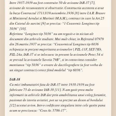
Intre 1937-1939 au fost construite 50 de avioane IAR-37 [7],
avioane de recunoastere si observatie. Constructia acestora a avut
la baza Contractul 17113/19.noiembrie.1936 [8] intre I.A.R. Brasov
si Ministerul Aerului si Marinei (M.A.M.), contract in care la Art.25
din Caietul de sarcini [9] se preciza:
“1 Ceasornic Longines tip
5036”
[10].
Referinta
“Longines tip 5036”
nu am regasit-o in niciun alt
document din arhivele studiate. Mai mult chiar, in Referatul 07979
din 26.martie.1937 se preciza:
“Ceasornicul Longines tip 6036
echipeaza in prezent majoritatea avioanelor | PZL-11F, SET-7Kb,
PZL-24a, IAR-37 si se inlocuesc in present la avioanele Potez 54 si
se prevad la avioanele Savoia 79B”
, si in consecinta consider
mentiunea
“tip 5036”
o eroare de dactilografiere (a fost vorba de
un singur contract) corect fiind modelul
“tip 6036”
.
IAR-38
Cu mici imbunatatiri fata de IAR-37 intre 1938-1939 au fost
fabricate 75 de avioane IAR-38 [11]. N-am gasit prea multe
informatii in arhivele IAR dar prin amabilitatea unui coleg forumist,
pasionat de istoria aviatiei, pot sa va prezint un desen al bordului
[12] acestui avion. Intr-o codificare singulara intre cele gasite pana
acum se precizeaza: “Ceas At. 5786-17”.