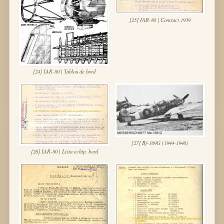
[25] IAR-80 | Contract 1939
[24] IAR-80 | Tablou de bord
[27] Bf-109G (1944-1946)
[26] IAR-80 | Lista echip. bord