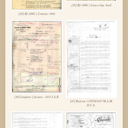
[29] Bf-109G | Lista echip. bord
[28] Bf-109G | Contract 1944
[30] Longines | factura - 4331 I.A.R.
[47] Referat 1-07979/1937 M.A.M.
D.C.A.