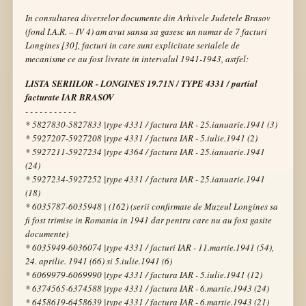
In consultarea diverselor documente din Arhivele Judetele Brasov
(fond I.A.R. – IV 4) am avut sansa sa gasesc un numar de 7 facturi
Longines [30], facturi in care sunt explicitate serialele de
mecanisme ce au fost livrate in intervalul 1941-1943, astfel:
LISTA SERIILOR - LONGINES 19.71N / TYPE 4331 / partial
facturate IAR BRASOV
- - - - - - - - - - -
* 5827830-5827833 |type 4331 / factura IAR - 25.ianuarie.1941 (3)
* 5927207-5927208 |type 4331 / factura IAR - 5.iulie.1941 (2)
* 5927211-5927234 |type 4364 / factura IAR - 25.ianuarie.1941
(24)
* 5927234-5927252 |type 4331 / factura IAR - 25.ianuarie.1941
(18)
* 6035787-6035948 | (162) (
serii confirmate de Muzeul Longines sa
fi fost trimise in Romania in 1941 dar pentru care nu au fost gasite
documente
)
* 6035949-6036074 |type 4331 / facturi IAR - 11.martie.1941 (54),
24. aprilie. 1941 (66) si 5.iulie.1941 (6)
* 6069979-6069990 |type 4331 / factura IAR - 5.iulie.1941 (12)
* 6374565-6374588 |type 4331 / factura IAR - 6.martie.1943 (24)
* 6458619-6458639 |type 4331 / factura IAR - 6.martie.1943 (21)