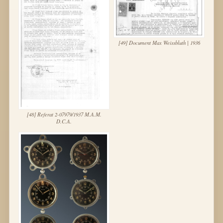
[49] Document Max Weissbluth | 1936
[48] Referat 2-07979/1937 M.A.M.
D.C.A.