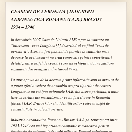
CEASURI DE AERONAVA | INDUSTRIA
AERONAUTICA ROMANA (I.A.R.) BRASOV
1934 – 1946
In decembrie.2007
Casa de Licitatii ALIS
a pus la vanzare un
“interesant” ceas Longines [1] descriind-ul ca fiind
“ceas de
aeronava”
. Acesta a fost punctul de pornire in cautarile mele
deoarce la acel moment nu erau cunoscute printre colectionari
detalii pentru astfel de ceasuri care au echipat avioane militare
romanesti din preajma si din timpul WW2.
La aproape un an de la aceasta prima informatie sunt in masura de
a putea oferi o vedere de ansamblu asupra tipurilor de ceasuri
Longines ce au echipat avioanele I.A.R. din aceea perioada, a unor
liste cu seriale ale mecanismelor ce au fost livrate in Romania
(facturi I.A.R. Brasov) dar si a identificarilor catorva astfel de
ceasuri aflate in colectii private.
Industria Aeronautica Romana - Brasov (I.A.R.) a reprezentat intre
1925-1946 cea mai importanta companie romaneasca pentru
fabricatia de avioane, indeosebi militare. Punctul culminant al