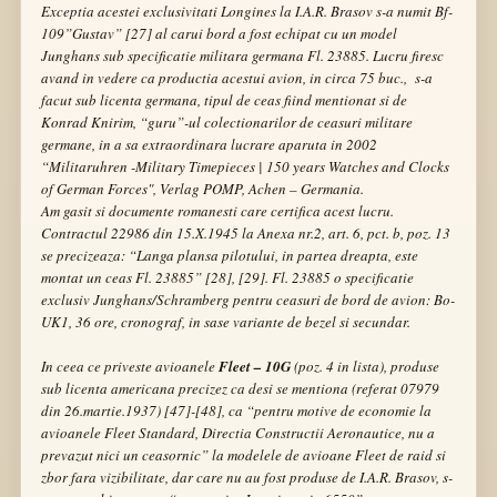
Exceptia acestei exclusivitati Longines la I.A.R. Brasov s-a numit
Bf-
109”Gustav”
[27] al carui bord a fost echipat cu un model
Junghans sub specificatie militara germana Fl. 23885. Lucru firesc
avand in vedere ca productia acestui avion, in circa 75 buc., s-a
facut sub licenta germana, tipul de ceas fiind mentionat si de
Konrad Knirim,
“guru”
-ul colectionarilor de ceasuri militare
germane, in a sa extraordinara lucrare aparuta in 2002
“Militaruhren -Military Timepieces | 150 years Watches and Clocks
of German Forces"
, Verlag POMP, Achen – Germania.
Am gasit si documente romanesti care certifica acest lucru.
Contractul 22986 din 15.X.1945 la Anexa nr.2, art. 6, pct. b, poz. 13
se precizeaza:
“Langa plansa pilotului, in partea dreapta, este
montat un ceas Fl. 23885”
[28], [29]
.
Fl. 23885 o specificatie
exclusiv Junghans/Schramberg pentru ceasuri de bord de avion: Bo-
UK1, 36 ore, cronograf, in sase variante de bezel si secundar.
In ceea ce priveste avioanele
Fleet – 10G
(poz. 4 in lista), produse
sub licenta americana precizez ca desi se mentiona (referat 07979
din 26.martie.1937) [47]-[48], ca
“pentru motive de economie la
avioanele Fleet Standard, Directia Constructii Aeronautice, nu a
prevazut nici un ceasornic”
la modelele de avioane Fleet de raid si
zbor fara vizibilitate, dar care nu au fost produse de I.A.R. Brasov, s-