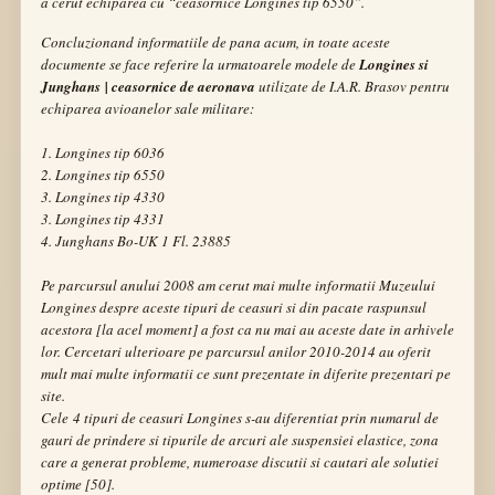
a cerut echiparea cu
“ceasornice Longines tip 6550”
.
Concluzionand informatiile de pana acum, in toate aceste
documente se face referire la urmatoarele modele de
Longines si
Junghans | ceasornice de aeronava
utilizate de I.A.R. Brasov pentru
echiparea avioanelor sale militare:
1. Longines tip 6036
2. Longines tip 6550
3. Longines tip 4330
3. Longines tip 4331
4. Junghans Bo-UK 1 Fl. 23885
Pe parcursul anului 2008 am cerut mai multe informatii
Muzeului
Longines
despre aceste tipuri de ceasuri si din pacate raspunsul
acestora [la acel moment] a fost ca nu mai au aceste date in arhivele
lor. Cercetari ulterioare pe parcursul anilor 2010-2014 au oferit
mult mai multe informatii ce sunt prezentate in diferite prezentari pe
site.
Cele 4 tipuri de ceasuri Longines s-au diferentiat prin numarul de
gauri de prindere si tipurile de arcuri ale suspensiei elastice, zona
care a generat probleme, numeroase discutii si cautari ale solutiei
optime [50].