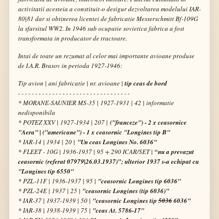
activitatii acesteia a constituit-o desigur dezvoltarea modelului IAR-
80|81 dar si obtinerea licentei de fabricatie Messerschmitt Bf-109G
la sfarsitul WW2. In 1946 sub ocupatie sovietica fabrica a fost
transformata in producator de tractoare.
Intai de toate un rezumat al celor mai importante avioane produse
de I.A.R. Brasov in perioda 1927-1946:
Tip avion | ani fabricatie | nr. avioane |
tip ceas de bord
- - - - - - - - - - - - - - - - - - - - - - - - - - - - - - - - -
* MORANE-SAUNIER MS-35 | 1927-1931 | 42 |
informatie
nedisponibila
* POTEZ XXV | 1927-1934 | 207 |
("franceze") - 2 x ceasornice
"Aera" | ("americane") - 1 x ceasornic "Longines tip B"
* IAR-14 | 1934 | 20 |
"Un ceas Longines No. 6036"
* FLEET - 10G | 1936-1937 | 95 + 290 ICAR/SET |
“nu a prevazut
ceasornic (referat 07979|26.03.1937)”; ulterior 1937 s-a echipat cu
"Longines tip 6550"
* PZL-11F | 1936-1937 | 95 |
"ceasornic Longines tip 6036"
* PZL-24E | 1937 | 25 |
"ceasornic Longines (tip 6036)"
* IAR-37 | 1937-1939 | 50 |
"ceasornic Longines tip
5036
6036"
* IAR-38 | 1938-1939 | 75 |
"ceas At. 5786-17"