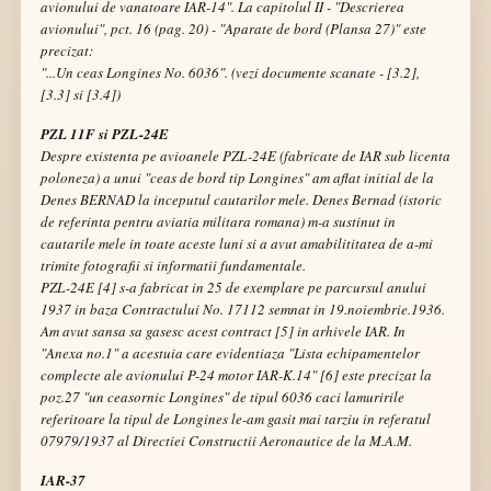
avionului de vanatoare IAR-14". La capitolul II -
"Descrierea
avionului",
pct. 16 (pag. 20) -
"Aparate de bord (Plansa 27)"
este
precizat:
"...Un ceas Longines No. 6036". (vezi documente scanate - [3.2],
[3.3] si [3.4])
PZL 11F si PZL-24E
Despre existenta pe avioanele PZL-24E (fabricate de IAR sub licenta
poloneza) a unui
"ceas de bord tip Longines"
am aflat initial de la
Denes BERNAD la inceputul cautarilor mele. Denes Bernad (istoric
de referinta pentru aviatia militara romana) m-a sustinut in
cautarile mele in toate aceste luni si a avut amabilititatea de a-mi
trimite fotografii si informatii fundamentale.
PZL-24E [4] s-a fabricat in 25 de exemplare pe parcursul anului
1937 in baza
Contractului No. 17112
semnat in 19.noiembrie.1936.
Am avut sansa sa gasesc acest contract [5] in arhivele IAR. In
"Anexa no.1"
a acestuia care evidentiaza
"Lista echipamentelor
complecte ale avionului P-24 motor IAR-K.14"
[6] este precizat la
poz.27
"un ceasornic Longines"
de tipul 6036 caci lamuririle
referitoare la tipul de Longines le-am gasit mai tarziu in referatul
07979/1937 al
Directiei Constructii Aeronautice
de la M.A.M.
IAR-37