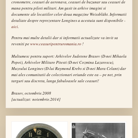
cronometre, ceasuri de aeronava, ceasuri de buzunar sau ceasuri de
mana pentru piloti militari.
Am gasit in arhive imagini si
documente ale locatiilor celor doua magazine
Weissblüht
. Informatii
detaliate despre reprezentare Longines a acestuia sunt disponibile -
aici
.
Pentru mai multe detalii dar si informatii actualizate va invit sa
reveniti pe
www.ceasuripentruromania.ro
!
Multumesc pentru suport:
Arhivelor Judetene Brasov (D-nei Mihaela
Popoi), Arhivelor Militare Pitesti (D-nei Cozmina Lazarescu),
Muzeului Longines (D-lui Raymond Krebs si D-nei Mara Celant)
dar
mai ales comunitatii de colectionari oriunde este ea – pe net, prin
targuri sau discreta, langa fabuloasele sale ceasuri!
Brasov, octombrie.2008
[actualizat: noiembrie.2014]