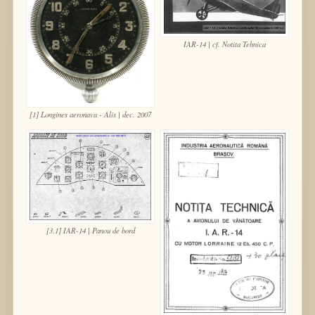
IAR-14 | cf. Notita Tehnica
[1] Longines aeronava - Alis | dec. 2007
[3.1] IAR-14 | Panou de bord