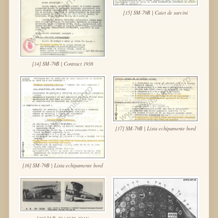
[15] SM-79B | Caiet de sarcini
[14] SM-79B | Contract 1938
[17] SM-79B | Lista echipamente bord
[16] SM-79B | Lista echipamente bord