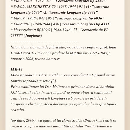
* IAR FN-305 | 1939 | 30 |
"1 ceasornic Longines tip 4330"
* SAVOIA-MARCHETTI S-79 | 1938-1944 | 91 |
v1: "ceasornic
Longines tip 6036" v2: "ceasornic Longines tip 4331"
* IAR-39 | 1938-1941 | 95 |
"ceasornic Longines tip 6036"
* IAR-80/81 | 1940-1944 | 450 |
"ceasornic Longines tip 4331"
* Messerschmitt Bf-109G | 1944-1946 | 75 |
"ceasornic tip Fl.
23885" (Junghans)
- - - - - - - - - - - - - - - - - - - - - - - - - - - - - - - - -
lista avioanelor, anii de fabricatie, nr. avioane conform: prof. Ioan
DUMITRASCU - "Avioane produse la IAR Brasov (1925-1945)",
ianuarie 2006,
www.aviatori.ro
IAR-14
IAR-14 produs in 1934 in 20 buc. este considerat a fi primul avion
romanesc produs in serie [2].
Prin amabilitatea lui Dan Melinte am primit un desen al bordului
[3.1] acestui avion in care la poz.3 se poate observa schita unui
ceas de bord aparent a fi Longines cu 5 puncte de prindere in
"suspensie elastica"
. Acest document nu ofera detalii asupra tipului
ceasului.
(up-date: 2009) - cu ajutorul lui Horia Stoica (Brasov) am reusit sa
primesc o copie a unui document IAR intitulat "Notita Tehnica a