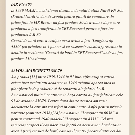
IAR FN-305
In 1939 M.A.M a achiztionat licenta avionului italian Nardi FN-305
(Fratelli Nardi) avion de scoala pentru pilotii de vanatoare. In
prima faza la IAR Brasov au fost produse 30 de avioane dupa care
productia a fost transferata la SET Bucuresti pentru a face loc
productiei IAR-80.
Ceasul de bord care a echipat acest avion a fost
"Longines tip
4330"
(cu prindere in 4 puncte si cu suspensie elastica) prezentat in
detaliu in sectiunea
"Ceasuri de bord la SET Bucuresti"
unde au fost
produse 210 avioane.
SAVOIA-MARCHETTI SM-79
S-a produs [13] intre 1939-1944 in 91 buc. cifra asupra careia
exista inca neclaritati deoarece in 1946 avionul aparea inca in
planificarile de productie si de reparatii ale fabrici I.A.R.
Au existat cel putin 3 contracte in baza carora au fost fabricate cele
91 de avioane SM-79. Pentru doua dintre acestea am gasit
documente la care ma voi referi in continuare. Astfel pentru primele
variante (contract 1938) [14] a existat un
“Longines tip 6036”
si
pentru contractul 1940 modelul
“Longines tip 4331”
. Cel mai
interesant aspect il consider insa faptul ca acest avion bombardier
avea 3 (trei) ceasuri de bord, cate unul pentru fiecare dintre cei doi