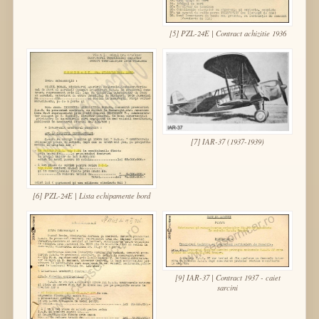
[5] PZL-24E | Contract achizitie 1936
[7] IAR-37 (1937-1939)
[6] PZL-24E | Lista echipamente bord
[9] IAR-37 | Contract 1937 - caiet
sarcini