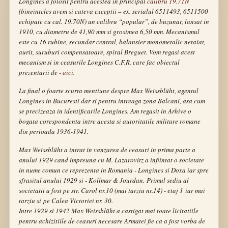
Longines a folosit pentru acestea in principal
calibru 19.71N
(bineinteles avem si cateva exceptii – ex. serialul 6511493, 6511500
echipate cu cal. 19.70N) un calibru “popular”, de buzunar, lansat in
1910, cu diametru de 41,90 mm si grosimea 6,50 mm. Mecanismul
este cu 16 rubine, secundar central, balansier monometalic netaiat,
aurit, suruburi compensatoare, spiral Breguet. Vom regasi acest
mecanism si in ceasurile Longines C.F.R. care fac obiectul
prezentarii de -
aici
.
La final o foarte scurta mentiune despre
Max Weissblüht
, agentul
Longines in Bucuresti dar si pentru intreaga zona Balcani, asa cum
se precizeaza in identificarile
Longines
. Am regasit in
Arhive
o
bogata corespondenta intre acesta si autoritatile militare romane
din perioada 1936-1941.
Max Weissblüht
a intrat in vanzarea de ceasuri in prima parte a
anului 1929 cand impreuna cu
M. Lazarovitz
a infiintat o societate
in nume comun ce reprezenta in Romania -
Longines
si
Doxa
iar spre
sfrasitul anului 1929 si -
Kollmar & Jourdan
. Primul sediu al
societatii a fost pe
str. Carol nr.10
(mai tarziu nr.14) - etaj 1 iar mai
tarziu si pe
Calea Victoriei nr. 30
.
Intre 1929 si 1942
Max Weissblüht
a castigat mai toate licitatiile
pentru achizitiile de ceasuri necesare
Armatei
fie ca a fost vorba de