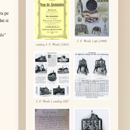
za pe
ui si
bi"
J. F. Weule | afis [1900]
catalog J. F. Weule [1891]
J. F. Weule | catalog 1925