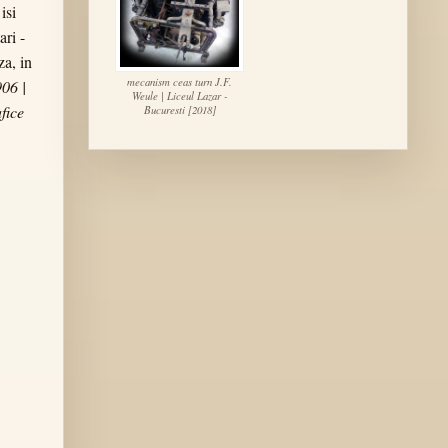
isi
ari -
za, in
mecanism ceas turn J.F.
06 |
Weule | Liceul Lazar -
fice
Bucuresti [2018]