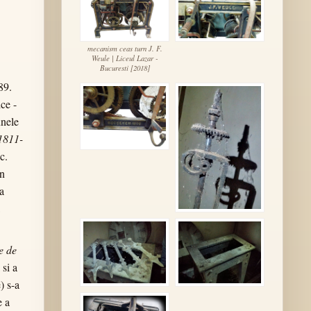
mecanism ceas turn J. F.
Weule | Liceul Lazar -
Bucuresti [2018]
89.
ce -
unele
1811-
c.
in
a
e de
si a
) s-a
e a