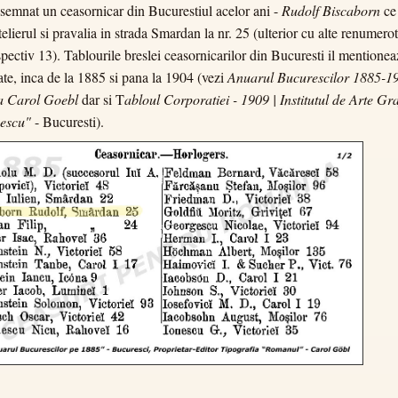
esemnat un ceasornicar din Bucurestiul acelor ani -
Rudolf Biscaborn
ce 
telierul si pravalia in strada Smardan la nr. 25 (ulterior cu alte renumerot
spectiv 13). Tablourile breslei ceasornicarilor din Bucuresti il mentionea
tate, inca de la 1885 si pana la 1904 (vezi
Anuarul Bucurescilor 1885-19
a Carol Goebl
dar si T
abloul Corporatiei - 1909 | Institutul de Arte Gra
escu"
- Bucuresti).