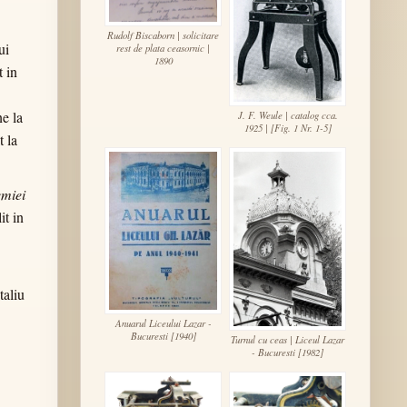
Rudolf Biscaborn | solicitare
ui
rest de plata ceasornic |
1890
t in
e la
J. F. Weule | catalog cca.
1925 | [Fig. 1 Nr. 1-5]
t la
miei
lit in
taliu
Anuarul Liceului Lazar -
Bucuresti [1940]
Turnul cu ceas | Liceul Lazar
- Bucuresti [1982]