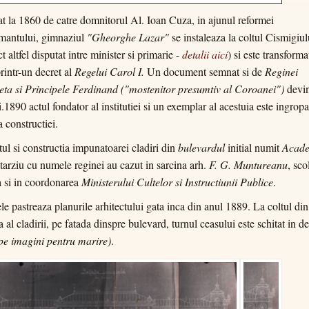
tat la 1860 de catre domnitorul Al. Ioan Cuza, in ajunul reformei
mantului, gimnaziul
"Gheorghe Lazar"
se instaleaza la coltul Cismigiul
t altfel disputat intre minister si primarie -
detalii aici
) si este transforma
printr-un decret al
Regelui Carol I.
Un document semnat si de
Reginei
eta si Principele Ferdinand ("mostenitor presumtiv al Coroanei")
devin
.1890 actul fondator al institutiei si un exemplar al acestuia este ingropa
a constructiei.
tul si constructia impunatoarei cladiri din
bulevardul
initial numit
Acade
 tarziu cu numele reginei au cazut in sarcina arh.
F. G. Muntureanu
, sco
 si in coordonarea
Ministerului Cultelor si Instructiunii Publice
.
le pastreaza planurile arhitectului gata inca din anul 1889. La coltul din
a al cladirii, pe fatada dinspre bulevard, turnul ceasului este schitat in de
 pe imagini pentru marire)
.