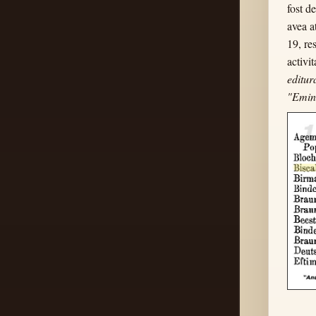
fost d
avea a
19, re
activi
editur
"Emin