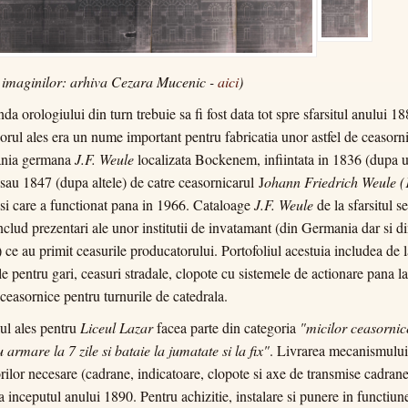
 imaginilor: arhiva Cezara Mucenic -
aici
)
a orologiului din turn trebuie sa fi fost data tot spre sfarsitul anului 18
orul ales era un nume important pentru fabricatia unor astfel de ceasorni
nia germana
J.F. Weule
localizata Bockenem, infiintata in 1836 (dupa 
 sau 1847 (dupa altele) de catre ceasornicarul
J
ohann Friedrich Weule (
si care a functionat pana in 1966. Cataloage
J.F. Weule
de la sfarsitul se
clud prezentari ale unor institutii de invatamant (din Germania dar si d
 ce au primit ceasurile producatorului. Portofoliul acestuia includea de l
e pentru gari, ceasuri stradale, clopote cu sistemele de actionare pana la
 ceasornice pentru turnurile de catedrala.
l ales pentru
Liceul Lazar
facea parte din categoria
"micilor ceasornic
u armare la 7 zile si bataie la jumatate si la fix"
. Livrarea mecanismului 
rilor necesare (cadrane, indicatoare, clopote si axe de transmise cadrane
la inceputul anului 1890. Pentru achizitie, instalare si punere in functiun