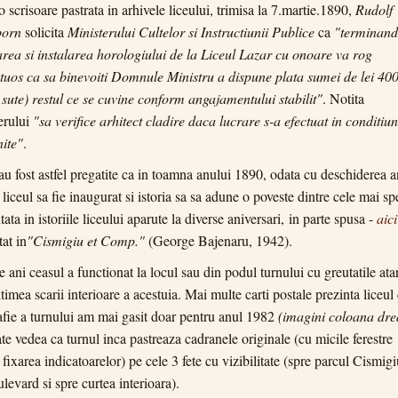
-o scrisoare pastrata in arhivele liceului, trimisa la 7.martie.1890,
Rudolf
born
solicita
Ministerului Cultelor si Instructiunii Publice
ca
"terminand
area si instalarea horologiului de la Liceul Lazar cu onoare va rog
tuos ca sa binevoiti Domnule Ministru a dispune plata sumei de lei 40
 sute) restul ce se cuvine conform angajamentului stabilit"
. Notita
erului
"sa verifice arhitect cladire daca lucrare s-a efectuat in conditiun
ite"
.
au fost astfel pregatite ca in toamna anului 1890, odata cu deschiderea a
 liceul sa fie inaugurat si istoria sa sa adune o poveste dintre cele mai sp
ata in istoriile liceului aparute la diverse aniversari,
in parte spusa -
aici
at in
"Cismigiu et Comp."
(George Bajenaru, 1942).
e ani ceasul a functionat la locul sau din podul turnului cu greutatile ata
ltimea scarii interioare a acestuia. Mai multe carti postale prezinta liceul
afie a turnului am mai gasit doar pentru anul 1982
(imagini coloana dre
te vedea ca turnul inca pastreaza cadranele originale (cu micile ferestre
 fixarea indicatoarelor) pe cele 3 fete cu vizibilitate (spre parcul Cismigi
ulevard si spre curtea interioara).