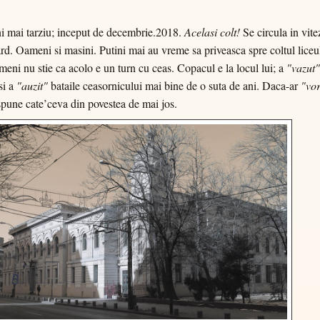
i mai tarziu; inceput de decembrie.2018.
Acelasi colt!
Se circula in vite
rd. Oameni si masini. Putini mai au vreme sa priveasca spre coltul liceul
meni nu stie ca acolo e un turn cu ceas. Copacul e la locul lui; a
"vazut"
si a
"auzit"
bataile ceasornicului mai bine de o suta de ani. Daca-ar
"vor
spune cate’ceva din povestea de mai jos.