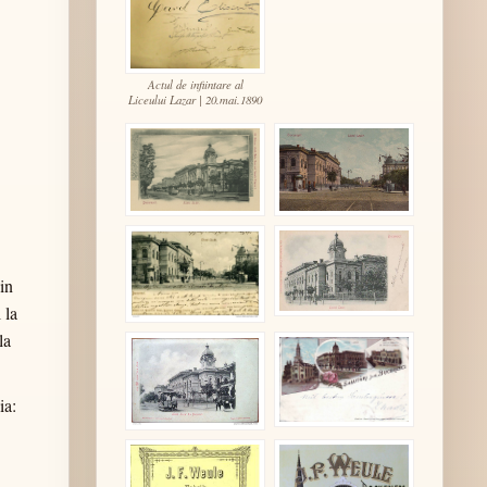
Actul de infiintare al
Liceului Lazar | 20.mai.1890
 in
 la
la
ia: