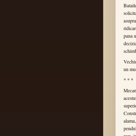
Batail
solici
asupra
ridica
pana u
decizi
schimb
Vechiu
un muz
* * *
Mecani
acestu
super
Constr
alama,
pendul
mm, in