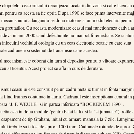
e clopotelor ceasornicului deranjeaza locatarii din zona si catre liceu au 
tari pentru ca acesta sa fie oprit. Dupa 1990 se face prima intervenite ma
 mecanismului adaugandu-se doua motoare si un modul electric pentru
rea greutatilor. Cu aceasta modernizare ceasul mai functioneaza cativa a
ndeva in anii 2000 cand defectiunile nu mai pot fi remediate. Se ia atun
a inlocuirii vechiului orologiu cu un ceas electronic ocazie cu care sunt
ate cadranele si sistemul de transmisie catre acestea.
l mecanism este coborat din turn si depozitat pentru o viitoare expunere
eu al liceului. Acest proiect se afla in curs de derulare.
smul ceasului este construit pe un cadru metalic turnat in fonta margini
ia fiind frumos conturate in auriu. Cadranul este inscriptionat central in 
ioara "J. F. WEULE" si in partea inferioara "BOCKENEM 1890".
uctia este in doua module (pentru batai la fix si la "si jumatate"), rotile 
 esapament de tip Graham, initial cu armare manuala la 7 zile. Lungim
ului trebuie sa fi fost de aprox. 1000 mm. Cadranele rotunde de aprox.
decsi cifre romane (cu ferestre de fixare indicatoare sub ora XII). Oraru