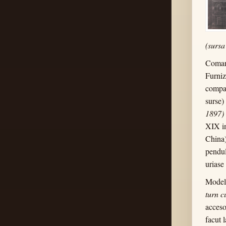
(sursa
Comand
Furniz
compa
surse)
1897)
XIX in
China)
pendul
uriase
Modelu
turn c
acceso
facut 