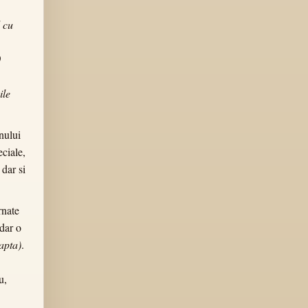
 cu
0
ile
nului
eciale,
dar si
rnate
 dar o
apta)
.
u,