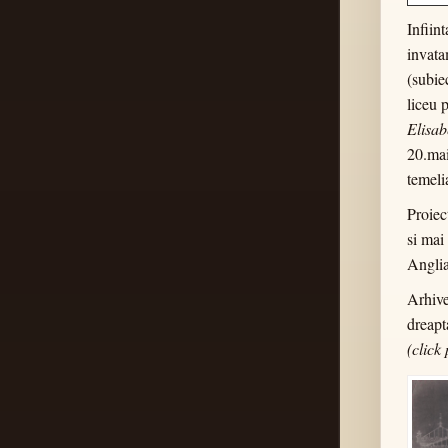
Infiin
invata
(subiec
liceu 
Elisab
20.mai
temeli
Proiec
si mai
Anglia
Arhive
dreapt
(click