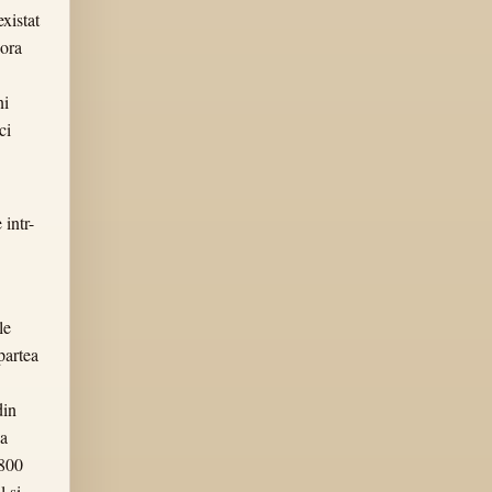
existat
jora
ni
ci
 intr-
le
partea
din
ea
 800
l si