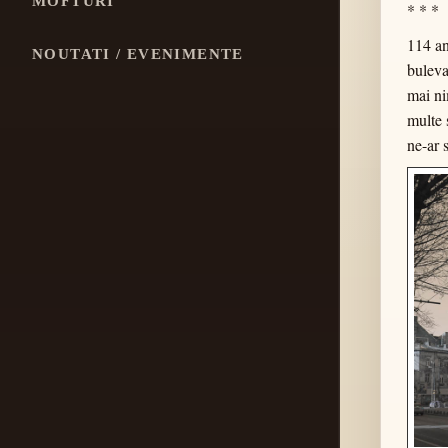
MOFTURI
* * *
114 an
NOUTATI / EVENIMENTE
buleva
mai ni
multe 
ne-ar 