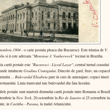
ptembrie.1904
- o carte postala pleaca din Bucuresci. Este trimisa de
V.
lin
si ii este adresata
"Monsieur J. Vanherweck"
tocmai in Brazilia.
tia cartii postale este
"Bucuresci - Liceul Lazar"
; central turnul ceasului
 unde intalneste
Gradina Cismigiului
. Dincolo de gard, firav, un copacel
urnului ...
Bulevardul Elisabeta
pare in curs de amenajare; copaci tineri 
 trotuarului. Linia tramvaiul taie bulevardul din fata liceului.
lele postale sunt martorii drumului cartii postale intre Romania si Brazil
tembrie la
New York
, 20.octombrie la
Rio de Janeiro
si 25.octombrie la
atie, in
Curitiba - Parana
, la malul Atlanicului.