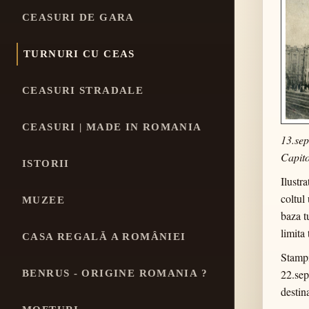
CEASURI DE GARA
TURNURI CU CEAS
CEASURI STRADALE
CEASURI | MADE IN ROMANIA
13.se
Capito
ISTORII
Ilustra
coltul
MUZEE
baza t
limita
CASA REGALĂ A ROMÂNIEI
Stampi
22.sep
BENRUS - ORIGINE ROMANIA ?
destin