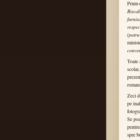
Printr
Bisca
furnis
respec
(patru
minist
conven
Toate 
scolar,
prezent
romant
Zeci d
pe ina
fotogr
Se poa
pentru
spre b