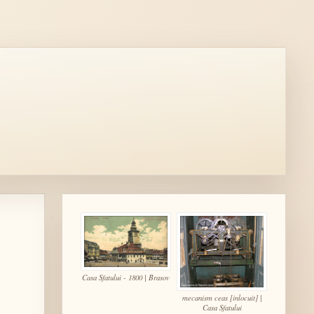
Casa Sfatului - 1800 | Brasov
mecanism ceas [inlocuit] |
Casa Sfatului