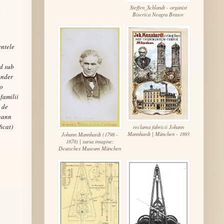
Steffen_Schlandt - organist
Biserica Neagra Brasov
entele
nd sub
ender
 o
familii
e de
ohann
icat)
reclama fabricii Johann
Mannhardt | München - 1893
Johann Mannhardt (1798 -
1878) | sursa imagine:
Deutsches Museum München