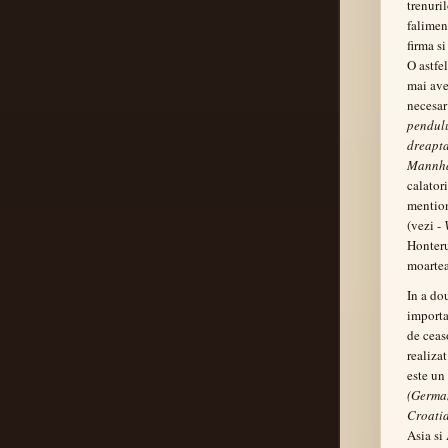
trenuril
falimen
firma s
O astfe
mai ave
necesar
pendulu
dreapt
Mannh
calator
mention
(vezi -
Honteru
moartea
In a do
importa
de ceas
realiza
este un
(German
Croatia
Asia si