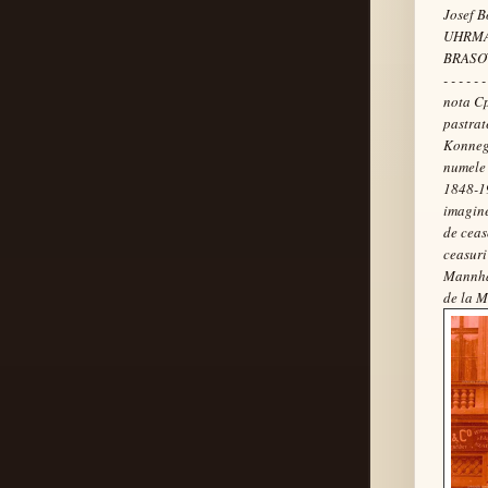
Josef B
UHRMAC
BRASOV
- - - - - -
nota C
pastrat
Konnega
numele
1848-19
imagine
de ceas
ceasuri
Mannhar
de la M