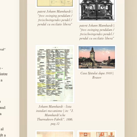
patent Johann Mannhardt |
"free-swinging pendulum /
freischwingendes pendel /
pendul cu oscilatie libera"
patent Johann Mannhardt |
"free-swinging pendulum /
freischwingendes pendel /
pendul cu oscilatie libera"
ruk"
 -
Casa Sfatului dupa 1910 |
 intre
Brasov
 a
m
Johann Mannhardt - lista
rnul
instalari mecanisme | in: "J.
a
Mannhardt’sche
Thurmuhren-Fabrik", 1886,
pag.12
 al
dt a