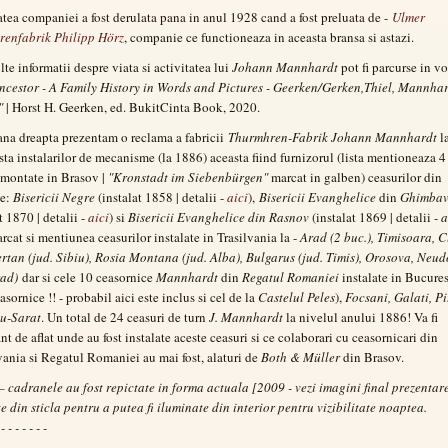
atea companiei a fost derulata pana in anul 1928 cand a fost preluata de -
Ulmer
renfabrik Philipp Hörz
, companie ce functioneaza in aceasta bransa si astazi.
te informatii despre viata si activitatea lui
Johann Mannhardt
pot fi parcurse in v
cestor - A Family History in Words and Pictures - Geerken/Gerken,Thiel, Mannhar
"
| Horst H. Geerken, ed. BukitCinta Book, 2020.
ana dreapta prezentam o reclama a fabricii
Thurmhren-Fabrik Johann Mannhardt
l
lista instalarilor de mecanisme (la 1886) aceasta fiind furnizorul (lista mentioneaza 4
 montate in Brasov |
"Kronstadt im Siebenbürgen"
marcat in galben) ceasurilor din
e:
Bisericii Negre
(instalat 1858 | detalii -
aici
),
Bisericii Evanghelice
din
Ghimba
t 1870 | detalii -
aici
) si
Bisericii Evanghelice din Rasnov
(instalat 1869 | detalii -
a
rcat si mentiunea ceasurilor instalate in Trasilvania la -
Arad (2 buc.), Timisoara, C
ertan (jud. Sibiu), Rosia Montana (jud. Alba), Bulgarus (jud. Timis), Orosova, Neud
rad)
dar si cele 10 ceasornice
Mannhardt
din
Regatul Romaniei
instalate in Bucures
asornice !! - probabil aici este inclus si cel de la
Castelul Peles
),
Focsani, Galati, Pi
u-Sarat
. Un total de 24 ceasuri de turn
J. Mannhardt
la nivelul anului 1886! Va fi
nt de aflat unde au fost instalate aceste ceasuri si ce colaborari cu ceasornicari din
vania si Regatul Romaniei au mai fost, alaturi de
Both & M
ü
ller
din Brasov.
– cadranele au fost repictate in forma actuala [2009 - vezi imagini final prezentare
te din sticla pentru a putea fi iluminate din interior pentru vizibilitate noaptea.
 - - - - - - -