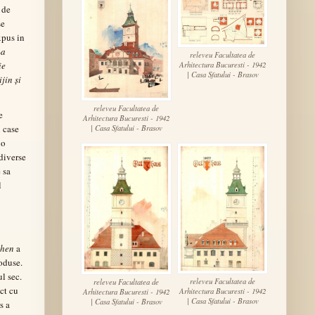
 de
se
xpus in
-a
releveu Facultatea de
Arhitectura Bucuresti - 1942
ie
| Casa Sfatului - Brasov
jin și
releveu Facultatea de
e
Arhitectura Bucuresti - 1942
i case
| Casa Sfatului - Brasov
io
 diverse
 sa
l
hen
a
roduse.
l sec.
releveu Facultatea de
releveu Facultatea de
ct cu
Arhitectura Bucuresti - 1942
Arhitectura Bucuresti - 1942
| Casa Sfatului - Brasov
| Casa Sfatului - Brasov
s a