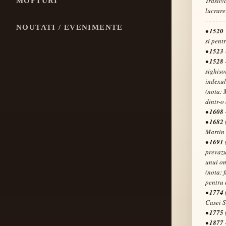
Trasilv
MOFTURI
lucrare
- - - - - -
NOUTATI / EVENIMENTE
•
1520
si pentr
•
1523
•
1528
sighiso
indexul
(nota: 
dintr-o
•
1608
•
1682
Martin
•
1691
prevazu
unui om
(nota: 
pentru 
•
1774
Casei S
•
1775
•
1877