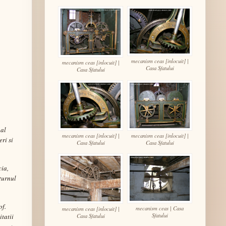
mecanism ceas [inlocuit] |
mecanism ceas [inlocuit] |
Casa Sfatului
Casa Sfatului
 al
mecanism ceas [inlocuit] |
mecanism ceas [inlocuit] |
ri si
Casa Sfatului
Casa Sfatului
cia,
 turnul
of.
mecanism ceas | Casa
mecanism ceas [inlocuit] |
Sfatului
tatii
Casa Sfatului