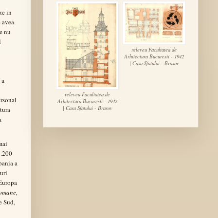
ze in
e avea.
ce nu
l
releveu Facultatea de
Arhitectura Bucuresti - 1942
| Casa Sfatului - Brasov
 a
releveu Facultatea de
ersonal
Arhitectura Bucuresti - 1942
| Casa Sfatului - Brasov
itura
a
mai
1.200
pania a
uri
 Europa
Romane,
e Sud,