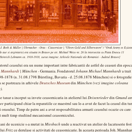
 J. Both & Müller | Uhrmacher - Oras - Ciasornicar | "Uhren Gold und Silberwaren" / "Orak Arany es Ezüsta
e aur si argintarie) era situata in Brasov pe str. Michael Weiss nr. 26 la intersectia cu Piata Enescu 11
 Heinrich Lehmann ca. 1910-1918, sursa imagine: Arhivele Nationale ale Romaniei - Judetul Brasov]
torul ceasului era un nume important intre fabricantii de astfel de ceasuri din epoca
n M
annhardt
| M
ü
nchen -
Germania. Fondatorul
Johann Michael Mannhardt
a trait
98-1878 (n. 31.08.1798 Bürstling, Bavaria - d. 25.08.1878 München) si o fotografie
a se pastreaza in arhivele
Deutsches Museum
din
München (vezi imagine coloana
).
te tanar a inceput sa invete ceasornicaria in atelierul lui
Deisenrieder
din
Gmund a
see
participand chiar la reparatiile ce maestrul sau le-a avut de facut la ceasul din tu
ii orasului. Timp de patru ani a avut resposabilitatea armarii ceasului ocazie cu care 
t mult timp studiind mecanismul ceasornicului.
ani de ucenicie s-a mutat in
Miesbach
unde a reactivat un atelier de lacatuserie fost
ului
Fritz
ce derulase si activitati de ceasornicarie. In aceasta perioada Joh. Mannhar