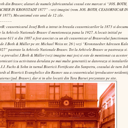
oth din Brasov; alaturi de numele fabricantului ceasul este marcat si “JOS. BOTH,
HER IN KRONSTADT 1877” - vezi imagini
(rom. JOS. BOTH, CEASORNICAR IN
 1877)
. Mecanismul este unul de 12 zile.
 - - - - - -
ptR:
ceasornicarul Josef Both a
intrat in breasla ceasornicarilor la 1873 si docum
e la Arhivele Nationale Brasov il mentioneaza pana la 1927. A locuit initial pe
sse 611 si din 1887 a fost asociat cu un alt ceasornicar al Brasovului functiona
 de J.Both & M
üller pe str. Michael Weiss nr. 26 |
vezi “Kronstaedter Adressen Kal
27” pastrate la Arhivele Nationale Brasov
. Tot la Arhivele Brasov se pastreaza si
 a prevaliei J.Both & Müller (vezi imagine mai jos) si este de mentionat ca acestor 
ornicari (cu activitatea derulata pe mai multe generatii) se datoreaza si instalaril
 J.J. Fuchs & Sohn in turnul Bisericii Fortificate din Sanpetru, ceasului de turn J
dt al Bisericii Evanghelice din Rasnov sau a ceasornicului (producator neidentif
aierus (jud. Brasov), dar si in alte locatii din Tara Barsei prezentate pe site.