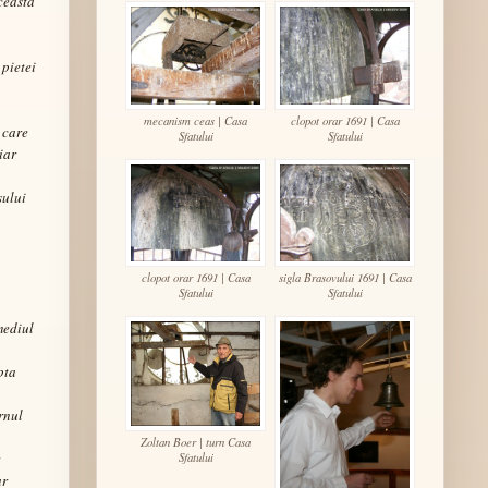
ceasta
 pietei
mecanism ceas | Casa
clopot orar 1691 | Casa
 care
Sfatului
Sfatului
iar
sului
clopot orar 1691 | Casa
sigla Brasovului 1691 | Casa
Sfatului
Sfatului
mediul
pta
rnul
Zoltan Boer | turn Casa
Sfatului
;
ar