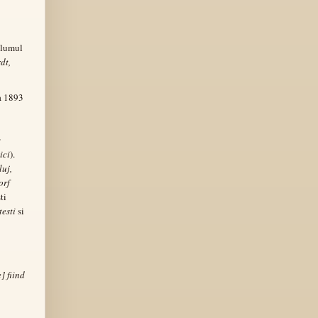
olumul
dt,
a 1893
v
ici
).
luj,
orf
ti
testi
si
] fiind