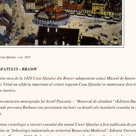
asa Sfatului - cca. 1915
SFATULUI – BRASOV
ita inca de la 1420
Casa Sfatului din Brasov
adaposteste astazi Muzeul de Istorie
i. Fiind un edificiu important al
cetatii
regasim
Casa Sfatului
in numeroase descrie
e istorice.
necunoscuta monografia lui
Sextil Puscariu – “Brasovul de altadata” (Editura Da
nde povestea
Rathaus
este prezentata inclusiv cu detalii ale instalarii ceasului in
a.
enta cronologie a istoriei ceasului din turnul
Casei Sfatului
a fost publicata de
pr
Ene
in
"Arheologie industriala pe teritoriul Brasovului Medieval", Editura Universi