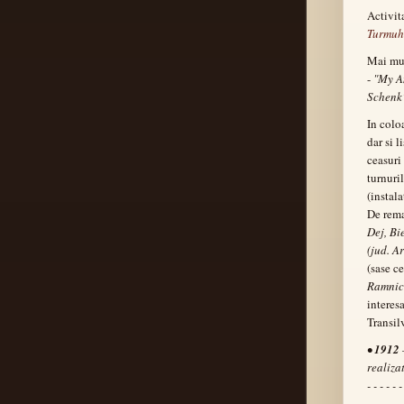
Activit
Turmuh
Mai mul
-
"My An
Schenk
In colo
dar si 
ceasuri
turnuril
(instala
De rema
Dej, Bi
(jud. A
(sase ce
Ramnic
interesa
Transil
•
1912
realiza
- - - - - -