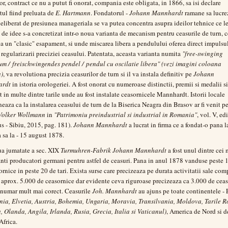
or, contract ce nu a putut fi onorat, compania este obligata, in 1866, sa isi declare
tul fiind preluata de
E. Hartmann
. Fondatorul -
Johann Mannhardt
ramane sa lucre
i eliberat de presiunea manageriala se va putea concentra asupra ideilor tehnice ce l
l de idee s-a concretizat intr-o noua varianta de mecanism pentru ceasurile de turn, 
a un "clasic" esapament, si unde miscarea libera a pendulului oferea direct impulsu
 regularizarii preciziei ceasului. Patentata, aceasta varianta numita
"free-swinging
m / freischwingendes pendel / pendul cu oscilatie libera" (vezi imagini coloana
a)
, va revolutiona precizia ceasurilor de turn si il va instala definitiv pe
Johann
ardt
in istoria orologeriei. A fost onorat cu numeroase distinctii, premii si medalii si
it in multe dintre tarile unde au fost instalate ceasornicele Mannhardt. Istorii locale
eaza ca la instalarea ceasului de turn de la Biserica Neagra din Brasov ar fi venit p
Volker Wollmann
in
"Patrimoniu preindustrial si industrial in Romania"
, vol. V, ed
s - Sibiu, 2015, pag. 181).
Johann Mannhardt
a lucrat in firma ce a fondat-o pana l
 sa la - 15 august 1878.
ua jumatate a sec. XIX
Turmuhren-Fabrik Johann Mannhardt
a fost unul dintre cei 
nti producatori germani pentru astfel de ceasuri. Pana in anul 1878 vanduse peste 
ornice in peste 20 de tari. Exista surse care precizeaza pe durata activitatii sale com
t aprox. 5.000 de ceasornice dar evidente ceva riguroase precizeaza ca 3.000 de ceas
 numar mult mai corect. Ceasurile
Joh. Mannhardt
au ajuns pe toate continentele -
ia, Elvetia, Austria, Bohemia, Ungaria, Moravia, Transilvania, Moldova, Tarile 
, Olanda, Angila, Irlanda, Rusia, Grecia, Italia si Vaticanul)
, America de Nord si d
 Africa.