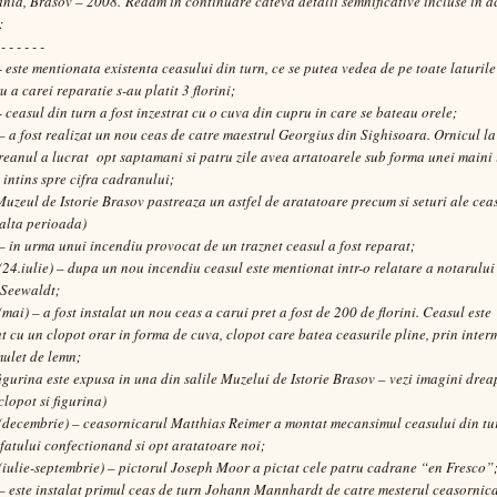
ania, Brasov – 2008.
Redam in continuare cateva detalii semnificative incluse in a
:
 - - - - - -
- este mentionata existenta ceasului din turn, ce se putea vedea de pe toate laturile
u a carei reparatie s-au platit 3 florini;
- ceasul din turn a fost inzestrat cu o cuva din cupru in care se bateau orele;
– a fost realizat un nou ceas de catre maestrul Georgius din Sighisoara. Ornicul la
reanul a lucrat opt saptamani si patru zile avea artatoarele sub forma unei maini 
 intins spre cifra cadranului;
Muzeul de Istorie Brasov pastreaza un astfel de aratatoare precum si seturi ale cea
 alta perioada)
– in urma unui incendiu provocat de un traznet ceasul a fost reparat;
(24.iulie) – dupa un nou incendiu ceasul este mentionat intr-o relatare a notarului
 Seewaldt;
(mai) – a fost instalat un nou ceas a carui pret a fost de 200 de florini. Ceasul este
t cu un clopot orar in forma de cuva, clopot care batea ceasurile pline, prin inter
ulet de lemn;
figurina este expusa in una din salile Muzelui de Istorie Brasov – vezi imagini drea
clopot si figurina)
(decembrie) – ceasornicarul Matthias Reimer a montat mecansimul ceasului din tu
fatului confectionand si opt aratatoare noi;
(iulie-septembrie) – pictorul Joseph Moor a pictat cele patru cadrane “en Fresco”
– este instalat primul ceas de turn Johann Mannhardt de catre mesterul ceasornic