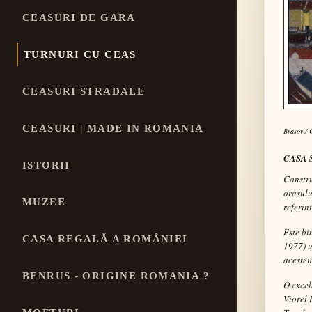
CEASURI DE GARA
TURNURI CU CEAS
CEASURI STRADALE
CEASURI | MADE IN ROMANIA
Brasov
/ C
CASA 
ISTORII
Constru
orasulu
MUZEE
referint
Este bi
CASA REGALĂ A ROMÂNIEI
1977)
u
acestei
BENRUS - ORIGINE ROMANIA ?
O excel
Viorel 