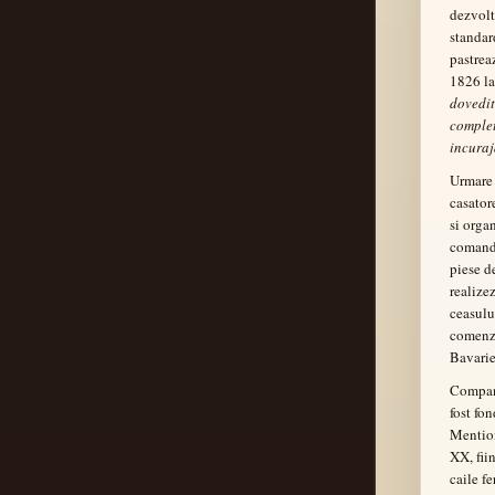
dezvolt
standard
pastrea
1826 la
dovedit
complet
incuraj
Urmare 
casator
si orga
comanda
piese d
realize
ceasulu
comenzi
Bavarie
Compan
fost fo
Mention
XX, fii
caile f