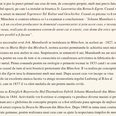
at si pus la punct primul sau ceas de turn, de conceptie proprie, mult mai precis fata
ul epocii, pe care l-a instalat in biserica
St. Laurentius
din
Rottach-Egern
. Ceasul 
za astazi in muzeul
Te
gernseer Tal
Kultur und Geschichte
. Ceasul cu pricina va fi e
 München si comisia tehnica ce l-a examinat a concluzionat -
"Johann Mannhart s
 a fi un excelent producator in domeniul ceasornicariei si prin acest ceas, o invenț
 noua, realizata de asemenea extrem de atent cat si estetic, este demn din orice spri
are posibil a fi facuta”
.
a succesului avut
Joh. Mannhardt
se instaleaza in
München,
in acelasi an - 1827, s
este cu
Maria Hofer
din
Miesbach,
zestrea acestei permitandu-le achizitia unei mic
nizarea un nou atelier in oras. Surprinzator, in urmatorii 6 ani, Mannhardt nu are nic
 pentru un ceas de turn si in consecinta isi canalizeaza activitatea in fabricatia de
e metal. Prima comanda pentru un orologiu o primeste tocmai in 1833 cand i se cere
ze ceasul de turn al noii bisericii protestante din
München
. Il va realiza pe conceptu
i din
Egern
insa la dimensiuni mult mai mari. Dupa aceast ceas vor incepe sa vina
le iar excelenta munca facuta va atrage recunostinta regelui Ludwing al II-lea al
i, care in 1837 il va oferi medalia de aur pentru merite civile.
ia sa
Königlich Bayerische Hof-Thurmuhren-Fabrik Johann Mannhardt
din
Münc
ndata in 1844. Activitatile vor fi extinse si compania va produce diverse masini si p
am aici o ghilotina de conceptie proprie ce a fost utilizata pana aproape de mijlocu
nd astazi expusa la
Deutsche Museum
din
München.
Dupa 1860 in urma unui contra
erate germane, pentru realizarea unui ceas care sa ajute la respectarea timpilor de mer