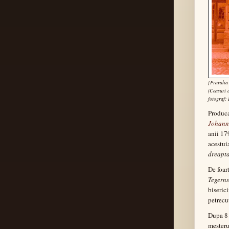
[Pravalia
(Ceasuri d
fotograf:
Produca
Johan
anii 17
acestui
dreapta
De foar
Tegern
biseric
petrecu
Dupa 8 
mester