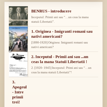
BENRUS - introducere
Inceputul: Primii ani sau “…un ceas la mana
statuii Libertatii”.
1. Originea - Imigranti romani sau
nativi americani?
[1890-1920] Originea: Imigranti romani sau
nativi americani?
2. Inceputul - Primii ani sau ...un
ceas la mana Statuii Libertatii !
2. [1920- 1945] Inceputul: Primi ani sau “…un
ceas la mana statuii Libertatii”!
3.
Apogeul
- Intre
primii
trei!