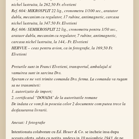
nichel lustruita, la 262,50 Fr. elvetieni
Ref. 604: MIKROSPLIT 22 lig., cronometru 1/100 sec., aratator
dublu, mecanism cu regulator, 17 rubine, antimagnetic, carcasa
nichel lustruita, la 347.50 Fr. Elvetieni
Ref. 606: SEMIKROSPLIT 22 lig., cronometru pentru 1/50 sec.,
arataor dublu, mecansim cu regulator, 7 rubine, antimagnetic,
carcasa nichel lustruita, la 144,- Fr. Elvetieni
HERVUE – ceas pentru avion, ca in fotografie, la 169,50 Fr.
Elvetieni
Preturile sunt in Franci Elvetieni, transportul, ambalajul si
vamuirea sunt in sarcina Dvs.
Speram ce ne veti trimite comanda Dvs. ferma. La comanda va rugam
sa ne transmiteti:
1. autorizatie de import;
2. certificatul “DOVADA” de la autoritatile romane
De indata ce vom fi in posesia celor 2 documente com putea trece la
desfasurarea livrarii.
Anexat: 1 fotografie
Intentionata colaborare cu
Ed. Heuer & Co.
se incheie insa dupa
aceasta oferta, odata cu notita, undeva in
10.noiembrie.1943
, de pe