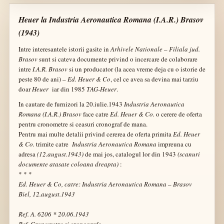
Heuer la Industria Aeronautica Romana (I.A.R.) Brasov
(1943)
Intre interesantele istorii gasite in
Arhivele Nationale – Filiala jud.
Brasov
sunt si cateva documente privind o incercare de colaborare
intre
I.A.R. Brasov
si un producator (la acea vreme deja cu o istorie de
peste 80 de ani) –
Ed. Heuer & Co
, cel ce avea sa devina mai tarziu
doar
Heuer
iar din 1985
TAG-Heuer
.
In cautare de furnizori la 20.iulie.1943
I
ndustria
A
eronautica
R
omana
(I.A.R.) Brasov
face catre
Ed. Heuer & Co.
o cerere de oferta
pentru cronometre si ceasuri cronograf de mana.
Pentru mai multe detalii privind cererea de oferta primita
Ed.
Heuer
& Co.
trimite catre
I
ndustria
A
eronautica
R
omana
impreuna cu
adresa
(12.august.1943)
de mai jos, catalogul lor din 1943
(scanuri
documente atasate coloana dreapta)
:
* * *
Ed. Heuer & Co, catre: Industria Aeronautica Romana – Brasov
Biel, 12.august.1943
Ref. A. 6206 * 20.06.1943