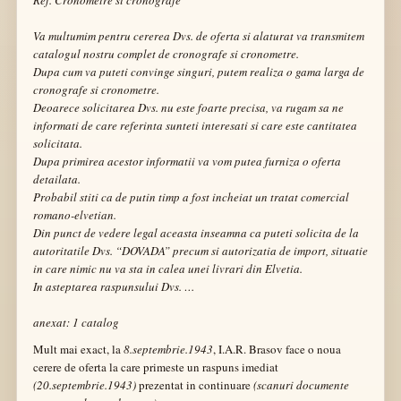
Ref. Cronometre si cronografe
Va multumim pentru cererea Dvs. de oferta si alaturat va transmitem
catalogul nostru complet de cronografe si cronometre.
Dupa cum va puteti convinge singuri, putem realiza o gama larga de
cronografe si cronometre.
Deoarece solicitarea Dvs. nu este foarte precisa, va rugam sa ne
informati de care referinta sunteti interesati si care este cantitatea
solicitata.
Dupa primirea acestor informatii va vom putea furniza o oferta
detailata.
Probabil stiti ca de putin timp a fost incheiat un tratat comercial
romano-elvetian.
Din punct de vedere legal aceasta inseamna ca puteti solicita de la
autoritatile Dvs. “DOVADA” precum si autorizatia de import, situatie
in care nimic nu va sta in calea unei livrari din Elvetia.
In
asteptarea raspunsului Dvs. …
a
nexat: 1 catalog
Mult mai exact, la
8.septembrie.1943
, I.A.R. Brasov face o noua
cerere de oferta la care primeste un raspuns imediat
(20.septembrie.1943)
prezentat in continuare
(scanuri documente