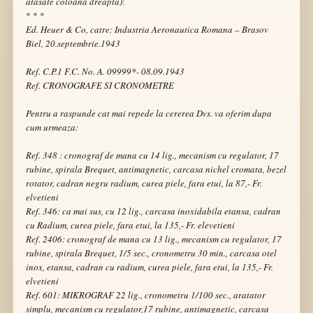
atasate coloana dreapta)
:
* * *
Ed. Heuer & Co, catre: Industria Aeronautica Romana – Brasov
Biel, 20.septembrie.1943
Ref. C.P.1 F.C. No. A. 09999*- 08.09.1943
Ref. CRONOGRAFE SI CRONOMETRE
Pentru a raspunde cat mai repede la cererea Dvs. va oferim dupa
cum urmeaza:
Ref. 348 : cronograf de mana cu 14 lig., mecanism cu regulator, 17
rubine, spirala Brequet, antimagnetic, carcasa nichel cromata, bezel
rotator, cadran negru radium, curea piele, fara etui, la 87,- Fr.
elvetieni
Ref. 346: ca mai sus, cu 12 lig., carcasa inoxidabila etansa, cadran
cu Radium, curea piele, fara etui, la 135,- Fr. elevetieni
Ref. 2406: cronograf de mana cu 13 lig., mecanism cu regulator, 17
rubine, spirala Brequet, 1/5 sec., cronometru 30 min., carcasa otel
inox, etansa, cadran cu radium, curea piele, fara etui, la 135,- Fr.
elvetieni
Ref. 601: MIKROGRAF 22 lig., cronometru 1/100 sec., aratator
simplu, mecanism cu regulator,17 rubine, antimagnetic, carcasa