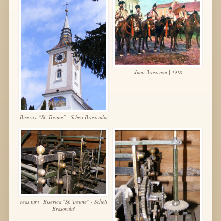
Junii Brasoveni | 1918
Biserica "Sf. Treime" - Scheii Brasovului
ceas turn | Biserica "Sf. Treime" - Scheii
Brasovului