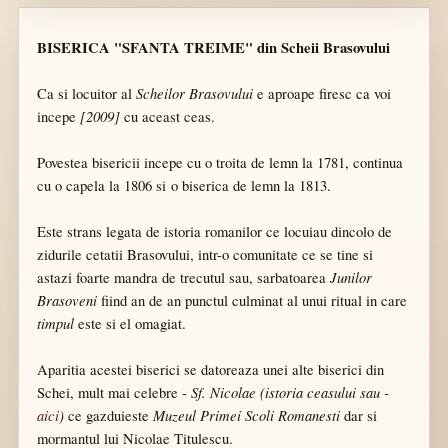
BISERICA "SFANTA TREIME" din Scheii Brasovului
Scheilor Brasovului
Ca si locuitor al
e aproape firesc ca voi
[2009]
incepe
cu aceast ceas.
Povestea bisericii incepe cu o troita de lemn la 1781, continua
cu o capela la 1806 si o biserica de lemn la 1813.
Este strans legata de istoria romanilor ce locuiau dincolo de
zidurile cetatii Brasovului, intr-o comunitate ce se tine si
Junilor
astazi foarte mandra de trecutul sau, sarbatoarea
Brasoveni
fiind an de an punctul culminat al unui ritual in care
timpul
este si el omagiat.
Aparitia acestei biserici se datoreaza unei alte biserici din
Sf. Nicolae
(istoria ceasului sau -
Schei, mult mai celebre -
aici
)
Muzeul Primei Scoli Romanesti
ce gazduieste
dar si
mormantul lui Nicolae Titulescu.