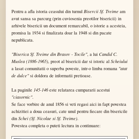
Bisercii Sf. Treime
Pentru a afla istoria ceasului din turnul
am
avut sansa sa parcurg (prin cuviosenia preotilor bisericii) in
arhivele bisericii un document remarcabil, o istorie a acesteia,
promisa la 1934 si finalizata doar la 1948 si din pacate
nepublicata.
"Biserica Sf. Treime din Brasov - Tocile"
Candid C.
, a lui
Muslea (1886-1965)
Scheiului
, preot al bisericii dar si istoric al
"atat
a lasat comunitatii o superba poveste, intr-o limba romana
de dulce"
si doldora de informatii pretioase.
145-146
La paginile
este relatarea cumpararii acestui
"ciasornic"
.
Se face vorbire de anul 1856 si veti regasi aici in fapt povestea
achizitiei a doua ceasuri, cate unul pentru fiecare din bisericile
Schei
(Sf. Nicolae si Sf. Treime)
din
.
Povestea completa o puteti lectura in continuare: