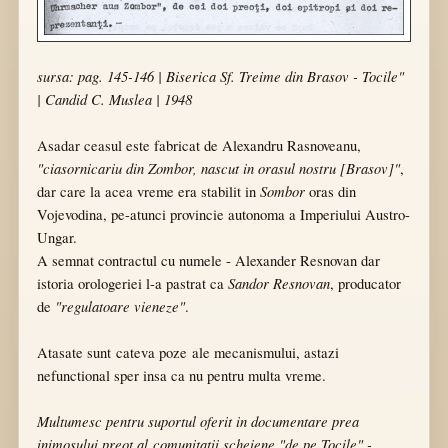
sursa: pag. 145-146 | Biserica Sf. Treime din Brasov - Tocile"
| Candid C. Muslea | 1948
Asadar ceasul este fabricat de Alexandru Rasnoveanu,
"ciasornicariu din Zombor, nascut in orasul nostru [Brasov]"
,
Sombor
dar care la acea vreme era stabilit in
oras din
Vojevodina, pe-atunci provincie autonoma a Imperiului Austro-
Ungar.
A semnat contractul cu numele - Alexander Resnovan dar
Sandor Resnovan
istoria orologeriei l-a pastrat ca
, producator
"regulatoare vieneze"
de
.
Atasate sunt cateva poze ale mecanismului, astazi
nefunctional sper insa ca nu pentru multa vreme.
Multumesc pentru suportul oferit in documentare prea
inimosului preot al comunitatii scheiene "de pe Tocile" -