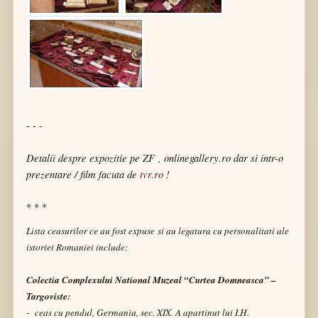
- - -
Detalii despre expozitie
pe ZF
,
onlinegallery.ro
dar si intr-o
prezentare / film facuta de
tvr.ro
!
* * *
Lista ceasurilor ce au fost expuse si au legatura cu personalitati ale
istoriei Romaniei include:
Colectia Complexului National Muzeal “Curtea Domneasca” –
Targoviste:
-
ceas cu pendul, Germania, sec. XIX. A apartinut lui I.H.