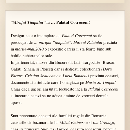
“Mirajul Timpului”
la … Palatul Cotroceni!
Palatul Cotroceni
Desigur nu e o intamplare ca
sa fie
mirajul “timpului”
Muzeul Palatului
preocupat de ...
.
prezinta
martie-mai.2010
in
o expozitie careia ii sta foarte bine sub
boltile subteranelor sale.
In parteneriat, muzee din Bucuresti, Iasi, Targoviste, Brasov,
(Doru
Galati, Sinaia si Ploiesti dar si dedicati colectionari
Farcus, Cristian Scaiceanu
Lucia Bunaciu)
si
prezinta ceasuri,
Maria-Sa Timpul!
documente si artefacte care-l omagiaza pe
Palatul Cotroceni
Chiar daca uneori am uitat, locuieste inca la
si incearca astazi sa ne aduca aminte de vremuri demult
apuse.
Sunt prezentate ceasuri ale familiei regale din Romania,
Mihai Eminescu
Ion Creanga
ceasurile de buzunar ale lui
si
,
Sturza
Ghyka
ceasuri princiare
si
, ceasuri-accesoriu, pendule,