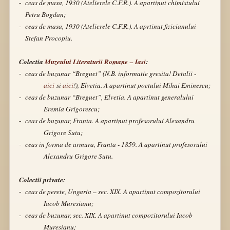
-
ceas de masa, 1930 (Atelierele C.F.R.). A apartinut chimistului
Petru Bogdan;
-
ceas de masa, 1930 (Atelierele C.F.R.).
A aprtinut fizicianului
Stefan Procopiu.
Colectia
Muzeului Literaturii Romane – Iasi
:
-
ceas de buzunar “Breguet” (N.B. informatie gresita! Detalii -
aici
si
aici
!), Elvetia.
A apartinut poetului Mihai Eminescu;
-
ceas de buzunar “Breguet”, Elvetia.
A apartinut generalului
Eremia Grigorescu;
-
ceas de buzunar, Franta. A apartinut profesorului Alexandru
Grigore Sutu;
-
ceas in forma de armura, Franta - 1859. A apartinut profesorului
Alexandru Grigore Sutu.
Colectii private:
-
ceas de perete, Ungaria – sec. XIX. A apartinut compozitorului
Iacob Muresianu;
-
ceas de buzunar, sec. XIX. A apartinut compozitorului Iacob
Muresianu;