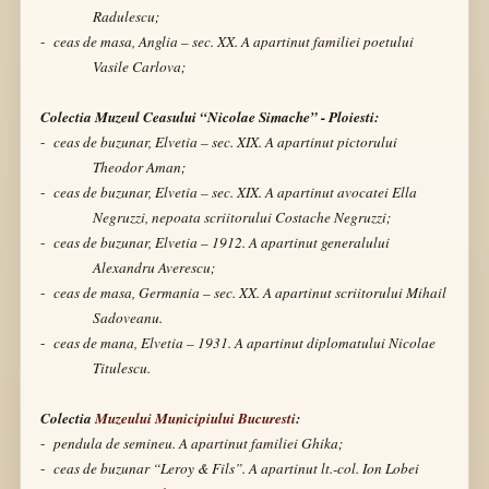
Radulescu;
-
ceas de masa, Anglia – sec. XX. A apartinut familiei poetului
Vasile Carlova;
Colectia Muzeul Ceasului “Nicolae Simache” - Ploiesti:
-
ceas de buzunar, Elvetia – sec.
XIX. A apartinut pictorului
Theodor Aman;
-
ceas de buzunar, Elvetia – sec.
XIX. A apartinut avocatei Ella
Negruzzi, nepoata scriitorului Costache Negruzzi;
-
ceas de buzunar, Elvetia – 1912. A apartinut generalului
Alexandru Averescu;
-
ceas de masa, Germania – sec. XX. A apartinut scriitorului Mihail
Sadoveanu.
-
ceas de mana, Elvetia – 1931. A apartinut diplomatului Nicolae
Titulescu.
Colectia
Muzeului Municipiului Bucuresti
:
-
pendula de semineu. A apartinut familiei Ghika;
-
ceas de buzunar “Leroy & Fils”.
A apartinut lt.-col. Ion Lobei