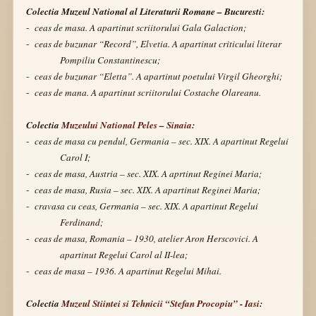
Colectia Muzeul National al Literaturii Romane – Bucuresti:
-
ceas de masa. A apartinut scriitorului Gala Galaction;
-
ceas de buzunar “Record”, Elvetia. A apartinut criticului literar
Pompiliu Constantinescu;
-
ceas de buzunar “Eletta”. A apartinut poetului Virgil Gheorghi;
-
ceas de mana. A apartinut scriitorului Costache Olareanu.
Colectia
Muzeului National Peles – Sinaia
:
-
ceas de masa cu pendul, Germania – sec. XIX. A apartinut Regelui
Carol I;
-
ceas de masa, Austria – sec.
XIX. A aprtinut Reginei Maria;
-
ceas de masa, Rusia – sec.
XIX. A apartinut Reginei Maria;
-
cravasa cu ceas, Germania – sec. XIX. A apartinut Regelui
Ferdinand;
-
ceas de masa, Romania – 1930, atelier Aron Herscovici.
A
apartinut Regelui Carol al II-lea;
-
ceas de masa – 1936. A apartinut Regelui Mihai.
Colectia
Muzeul Stiintei si Tehnicii “Stefan Procopiu” - Iasi
: