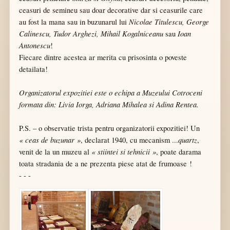
ceasuri de semineu sau doar decorative dar si ceasurile care
Nicolae Titulescu, George
au fost la mana sau in buzunarul lui
Calinescu, Tudor Arghezi, Mihail Kogalniceanu
Ioan
sau
Antonescu
!
Fiecare dintre acestea ar merita cu prisosinta o poveste
detailata!
Organizatorul expozitiei este o echipa a Muzeului Cotroceni
formata din: Livia Iorga, Adriana Mihalea si Adina Rentea.
P.S. – o observatie trista pentru organizatorii expozitiei! Un
« ceas de buzunar »
quartz
, declarat 1940, cu mecanism ...
,
« stiintei si tehnicii »
venit de la un muzeu al
, poate darama
toata stradania de a ne prezenta piese atat de frumoase !
- - -