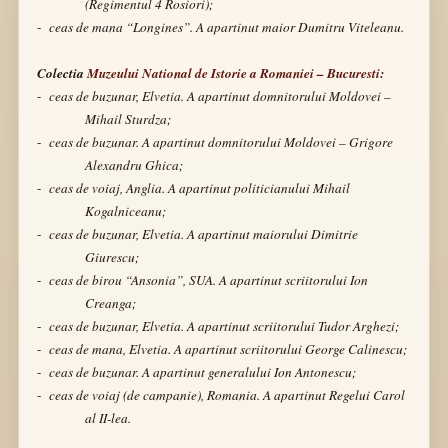
(Regimentul 4 Rosiori);
-
ceas de mana “Longines”. A apartinut maior Dumitru Viteleanu.
Colectia
Muzeului National de Istorie a Romaniei – Bucuresti
:
-
ceas de buzunar, Elvetia.
A apartinut domnitorului Moldovei –
Mihail Sturdza;
-
ceas de buzunar. A apartinut domnitorului Moldovei – Grigore
Alexandru Ghica;
-
ceas de voiaj, Anglia. A apartinut politicianului Mihail
Kogalniceanu;
-
ceas de buzunar, Elvetia. A apartinut maiorului Dimitrie
Giurescu;
-
ceas de birou “Ansonia”, SUA. A apartinut scriitorului Ion
Creanga;
-
ceas de buzunar, Elvetia. A apartinut scriitorului Tudor Arghezi;
-
ceas de mana, Elvetia. A apartinut scriitorului George Calinescu;
-
ceas de buzunar. A apartinut generalului Ion Antonescu;
-
ceas de voiaj (de campanie), Romania.
A apartinut Regelui Carol
al II-lea.