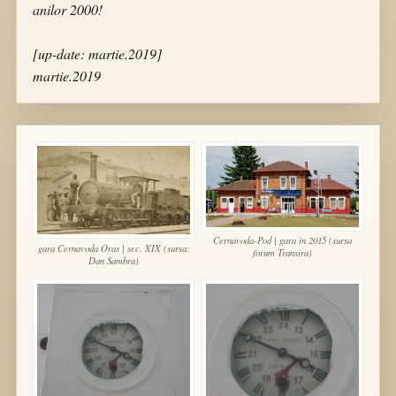
anilor 2000!
[up-date: martie.2019]
martie.2019
Cernavoda-Pod | gara in 2015 (sursa
gara Cernavoda Oras | sec. XIX (sursa:
forum Transira)
Dan Sambra)