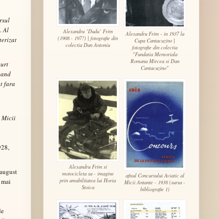
rsul
. Al
Alexandru ’Dudu’ Frim
Alexandru Frim - in 1937 la
(1908 - 197?) | fotografie din
terizat
Cupa Cantacuzino |
colectia Dan Antoniu
fotografie din colectia
"Fundatia Memoriala
Romana Mircea si Dan
curt
Cantacuzino"
 cand
t fara
 Micii
928,
Alexandru Frim si
 august
motocicleta sa - imagine
afisul Concursului Aviatic al
prin amabilitatea lui Horia
n mai
Micii Antante - 1938 (sursa -
Stoica
bibliografie 1)
de