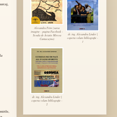
marcaj,
Alexandru Frim (sursa
imagine - pagina Facebook -
dr. ing. Alexandru Linder |
Scoala de Aviatie Mircea
coperta volum bibliografie -
Cantacuzino)
1
la
dr. ing. Alexandru Linder |
coperta volum bibliografie -
2
mirile,
in