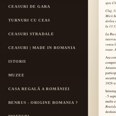
spre Cl
CEASURI DE GARA
Cluj, 3
Micii I
TURNURI CU CEAS
doilea 
la 13:3
La Bucu
CEASURI STRADALE
interva
venea l
CEASURI | MADE IN ROMANIA
roate. A
Asa con
ISTORII
competi
Antant
partici
MUZEE
securit
1929 si
CASA REGALĂ A ROMÂNIEI
Intreru
- 5 sep
multe e
BENRUS - ORIGINE ROMANIA ?
Bratisl
desfasur