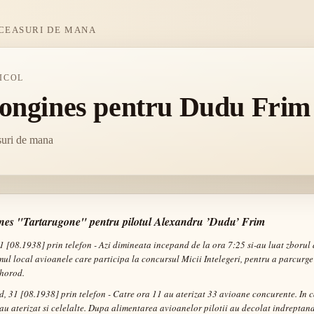
CEASURI DE MANA
ICOL
ongines pentru Dudu Frim
uri de mana
nes "Tartarugone" pentru pilotul Alexandru ’Dudu’ Frim
31 [08.1938] prin telefon - Azi dimineata incepand de la ora 7:25 si-au luat zborul
ul local avioanele care participa la concursul Micii Intelegeri, pentru a parcurg
horod.
, 31 [08.1938] prin telefon - Catre ora 11 au aterizat 33 avioane concurente. In 
au aterizat si celelalte. Dupa alimentarea avioanelor pilotii au decolat indreptan