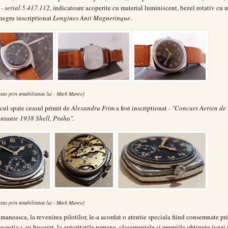
 -
serial 5.417.112
, indicatoare acoperite cu material luminiscent, bezel rotativ cu 
negru inscriptionat
Longines Anti Magnetinque
.
ceas prin amabilitatea lui - Mark Munro]
cul spate ceasul primit de
Alexandru Frim
a fost inscriptionat -
"Concurs Aerien de 
Antante 1938 Shell, Praha".
ceas prin amabilitatea lui - Mark Munro]
omaneasca, la revenirea pilotilor, le-a acordat o atentie speciala fiind consemnate pri
 acestia s-au bucurat, la autoritatile romane, clasamentele si premiile obtinute (vezi 