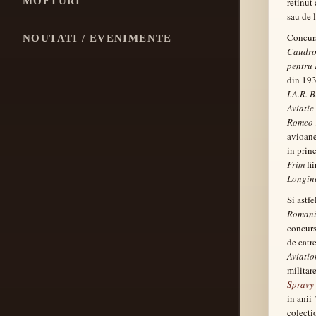
MOFTURI
retinut 
sau de 
Concurs
NOUTATI / EVENIMENTE
Caudron
pentru 
din 1938
I.A.R. 
Aviatic
Romeo
avioane
in prin
Frim
fi
Longin
Si astf
Romani
concurs
de catr
Aviatio
militar
Spravy
in anii
colecti