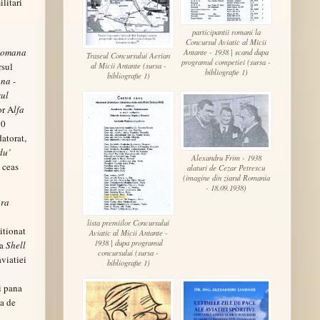
ilitari
participantii romani la
Concursul Aviatic al Micii
Romana
Antante - 1938 | scand dupa
Traseul Concursului Aerian
programul competiei (sursa -
al Micii Antante (sursa -
rsul
bibliografie 1)
bibliografie 1)
na -
ul
or A
lfa
10
datorat,
du’
Alexandru Frim - 1938
n ceas
alaturi de Cezar Petrescu
(imagine din ziarul Romania
- 18.09.1938)
ara
lista premiilor Concursului
itionat
Aviatic al Micii Antante -
1938 | dupa programul
la
Shell
concursului (sursa -
aviatiei
bibliografie 1)
i pana
ta de