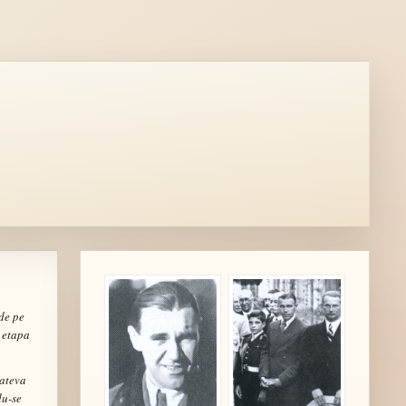
 de pe
e etapa
cateva
du-se