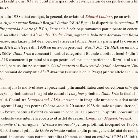
ca la editia din 1938 au putut participa si piloti civili, alaturi de cei profesionisti (m
linie).
ul din 1938 a fost castigat, la general, de aviatorul
Eduard Lindner
, pe un avion
-Aiglon / motor Renault Bengali Junior (YR-AAP)
pus la dispozitie de
Asociatia 
Propaganda Aviatie (A.R.P.A)
. Intre cele 8 echipaje romanesti participante in concu
 s-a aflat si pilotul
Alexandru ’Dudu’ Frim
, inginer la
Industria Aeronautica Roma
Brasov
, mai tarziu pilot de incercare la aceeasi fabrica. Acesta a participat la
Concurs
 al Micii Intelegeri
din 1938 cu un avion personal -
Nardi-305 (YR-MIH)
cu un mot
 180CP
.
Dudu Frim
a concurat in cadrul categoriei I-B, unde a obtinut locul 4 (din 
 / 18 concurenti) primind si o cupa pentru cel mai tanar participant. Rezultatul s-a 
cipal, parcursului pe sectiunile
Cluj-Bucuresti
si
Bucuresti-Belgrad
,
Alexandru ’Du
ind premiat de compania
Shell Aviation
(sucursala de la Praga) printre altele si cu u
es
.
el, am ajuns la motivul acestei prezentari; prin amabilitatea unui colectionar
(din af
ei)
am primit cateva imagini ale ceasului
Longines
primit de
Dudu Frim
la finalul
ului. Ceasul, un
Longines cal. 15.94
- prezentat in imaginile urmatoare, a fost achiz
e agentul
Longines
pentru
Cehosovacia
la 20.martie.1938 de unde a ajuns ulterior, 
n - Praga,
pentru a fi oferit ca premiu in concursul cu pricina. In spiritul obiceiului 
e cehoslovace interbelice, ce a avut astfel de ceasuri
Longines - Majetek Vojensk
(numite si Tartarugone - "Broasca testoasa")
pentru pilotii sai, incepand cu 1935 s
 ’950, si ceasul primit de
Dudu Frim
este varianta (din prima generatie) atat de ravni
onari, in carcasa inox patrata-rotunjita (40 mm), echipat cu
calibrul 15.94
(15 linii)