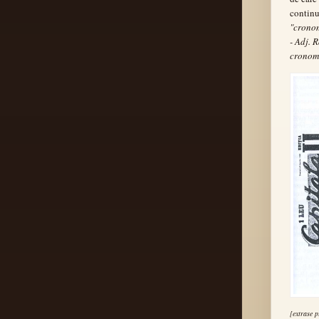
continu
"crono
- Adj. 
cronom
[extrase 