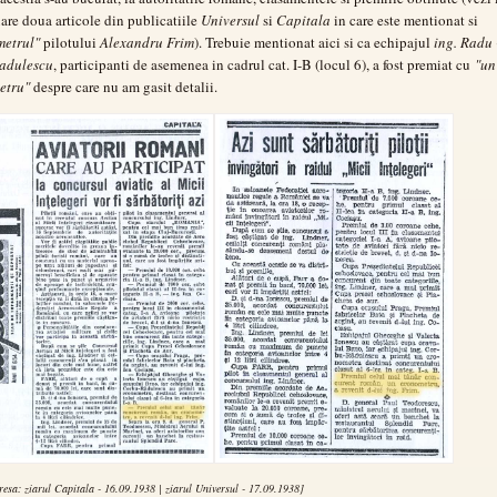
are doua articole din publicatiile
Universul
si
Capitala
in care este mentionat si
metrul"
pilotului
Alexandru Frim
). Trebuie mentionat aici si ca echipajul
ing. Radu
Radulescu
, participanti de asemenea in cadrul cat. I-B (locul 6), a fost premiat cu
"un
etru"
despre care nu am gasit detalii.
presa: ziarul Capitala - 16.09.1938 | ziarul Universul - 17.09.1938]