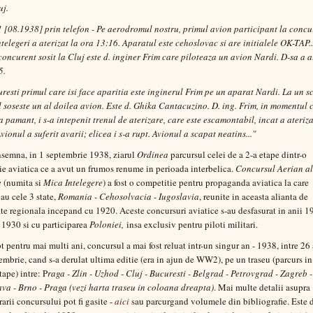
uj.
1 [08.1938] prin telefon - Pe aerodromul nostru, primul avion participant la concu
ntelegeri a aterizat la ora 13:16. Aparatul este cehoslovac si are initialele OK-TAP..
concurent sosit la Cluj este d. inginer Frim care piloteaza un avion Nardi. D-sa a a
5.
resti primul care isi face aparitia este inginerul Frim pe un aparat Nardi. La un s
l soseste un al doilea avion. Este d. Ghika Cantacuzino. D. ing. Frim, in momentul
a pamant, i s-a intepenit trenul de aterizare, care este escamontabil, incat a ateriza
vionul a suferit avarii; elicea i s-a rupt. Avionul a scapat neatins..."
semna, in 1 septembrie 1938, ziarul
Ordinea
parcursul celei de a 2-a etape dintr-o
e aviatica ce a avut un frumos renume in perioada interbelica.
Concursul Aerian al
e
(numita si
Mica Intelegere
) a fost o competitie pentru propaganda aviatica la care
pau cele 3 state,
Romania - Cehosolvacia - Iugoslavia
, reunite in aceasta alianta de
ate regionala incepand cu 1920. Aceste concursuri aviatice s-au desfasurat in anii 1
 1930 si cu participarea
Poloniei,
insa exclusiv pentru piloti militari.
pt pentru mai multi ani, concursul a mai fost reluat intr-un singur an - 1938, intre 26
tembrie, cand s-a derulat ultima editie (era in ajun de WW2), pe un traseu (parcurs i
tape) intre: P
raga - Zlin - Uzhod - Cluj - Bucuresti - Belgrad - Petrovgrad - Zagreb -
ava - Brno - Praga (vezi harta traseu in coloana dreapta)
. Mai multe detalii asupra
arii concursului pot fi gasite -
aici
sau parcurgand volumele din bibliografie. Este 