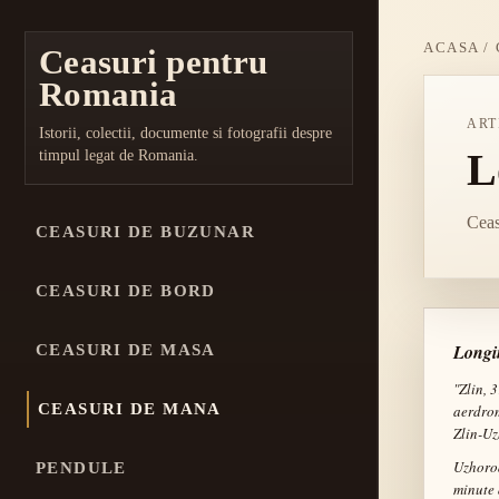
ACASA
/
Ceasuri pentru
Romania
ART
Istorii, colectii, documente si fotografii despre
L
timpul legat de Romania.
Ceas
CEASURI DE BUZUNAR
CEASURI DE BORD
Longi
CEASURI DE MASA
"Zlin, 
CEASURI DE MANA
aerdrom
Zlin-Uz
Uzhorod
PENDULE
minute 