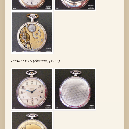
- MARASESTI (elvetian) [19??]