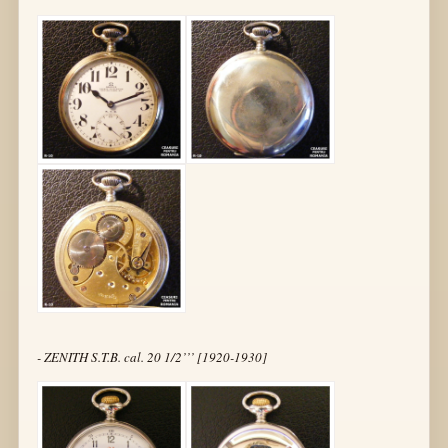
- ZENITH S.T.B. cal. 20 1/2’’’ [1920-1930]