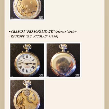
• CEASURI "PERSONALIZATE" (private labels):
- ROSKOPF "G.C. NICOLAU" [1930]