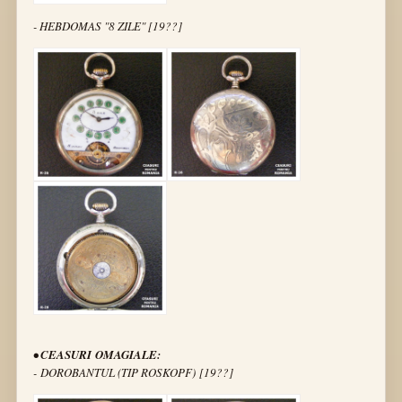
- HEBDOMAS "8 ZILE" [19??]
• CEASURI OMAGIALE:
- DOROBANTUL (TIP ROSKOPF) [19??]