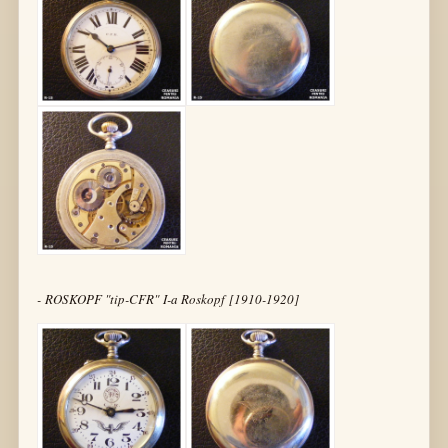
- ROSKOPF "tip-CFR" I-a Roskopf [1910-1920]