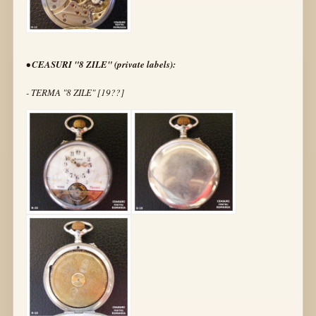
• CEASURI "8 ZILE" (private labels):
- TERMA "8 ZILE" [19??]