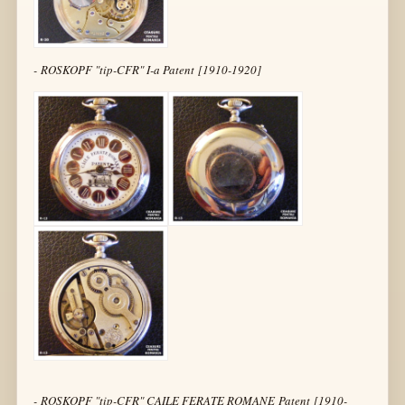
- ROSKOPF "tip-CFR" I-a Patent [1910-1920]
- ROSKOPF "tip-CFR" CAILE FERATE ROMANE Patent [1910-