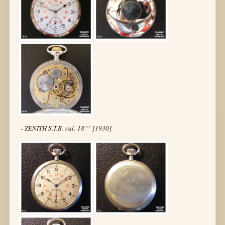
- ZENITH S.T.B. cal. 18’’’ [1930]