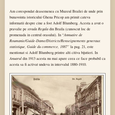
Am corespondat deasemenea cu
Muzeul Brailei
de unde prin
bunavointa istoricului Ghena Pricop am primit cateva
informatii despre cine a fost Adolf Blumberg. Acesta a avut o
strada Regala
pravalie pe
din Braila (cunoscut loc de
Annuaire de
promenada in centrul orasului).
In “
Roumanie/Guide-Dame/Districts/Renseignements generaux
statistique, Guide du commerce, 1887”
la pag. 21, este
mentionat si Adolf Blumberg printre alti citiva bijutieri. In
Anuarul
din 1913 acesta nu mai apare ceea ce face probabil ca
acesta sa fi activat undeva in intervalul 1880-1910.