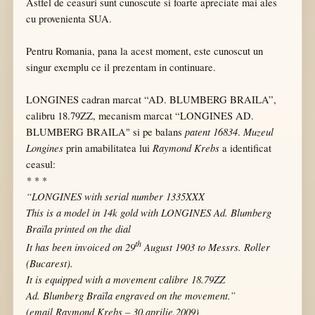
Astfel de ceasuri sunt cunoscute si foarte apreciate mai ales
cu provenienta SUA.
Pentru Romania, pana la acest moment, este cunoscut un
singur exemplu ce il prezentam in continuare.
LONGINES cadran marcat “AD.
BLUMBERG BRAILA”,
calibru 18.79ZZ, mecanism marcat “LONGINES AD.
patent 16834
Muzeul
BLUMBERG BRAILA" si pe balans
.
Longines
Raymond Krebs
prin amabilitatea lui
a identificat
ceasul:
* * *
“LONGINES with serial number 1335XXX
This is a model in 14k gold with LONGINES Ad. Blumberg
Braïla printed on the dial
th
It has been invoiced on 29
August 1903 to Messrs. Roller
(Bucarest).
It is equipped with a movement calibre 18.79ZZ
Ad. Blumberg Braïla engraved on the movement.”
(email Raymond Krebs – 30.aprilie.2009)