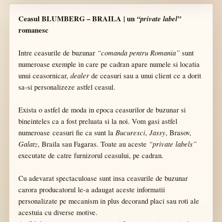
Ceasul BLUMBERG – BRAILA | un
“private label”
romanesc
“comanda pentru Romania”
Intre ceasurile de buzunar
sunt
numeroase exemple in care pe cadran apare numele si locatia
dealer
unui ceasornicar,
de ceasuri sau a unui client ce a dorit
sa-si personalizeze astfel ceasul.
Exista o astfel de moda in epoca ceasurilor de buzunar si
bineinteles ca a fost preluata si la noi. Vom gasi astfel
Bucuresci
Jassy
numeroase ceasuri fie ca sunt la
,
, Brasov,
Galatz
“private labels”
, Braila sau Fagaras.
Toate au aceste
executate de catre furnizorul ceasului, pe cadran.
Cu adevarat spectaculoase sunt insa ceasurile de buzunar
carora producatorul le-a adaugat aceste informatii
personalizate pe mecanism in plus decorand placi sau roti ale
acestuia cu diverse motive.